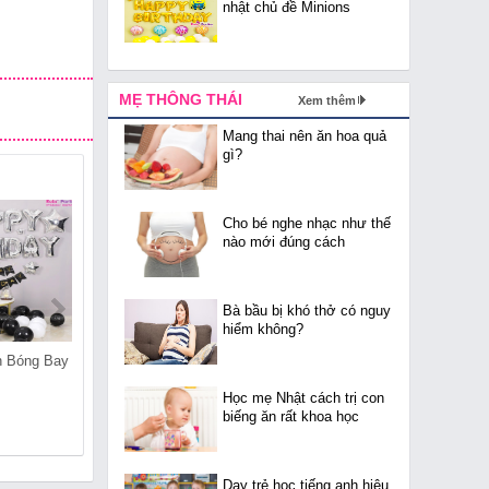
nhật chủ đề Minions
MẸ THÔNG THÁI
Xem thêm
Mang thai nên ăn hoa quả
gì?
Cho bé nghe nhạc như thế
nào mới đúng cách
Bà bầu bị khó thở có nguy
hiểm không?
n Bóng Bay
Cửa Hàng Bán Bóng Bay
Cửa Hàng Bán Bóng Bay
Tại Trúc Bạch
Tại Đông Ngạc
Học mẹ Nhật cách trị con
biếng ăn rất khoa học
Dạy trẻ học tiếng anh hiệu