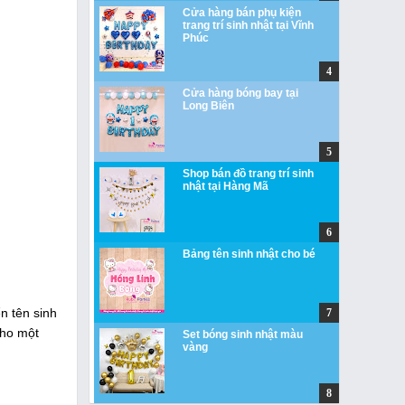
Cửa hàng bán phụ kiện
trang trí sinh nhật tại Vĩnh
Phúc
Cửa hàng bóng bay tại
Long Biên
Shop bán đồ trang trí sinh
nhật tại Hàng Mã
Bảng tên sinh nhật cho bé
n tên sinh
cho một
Set bóng sinh nhật màu
vàng