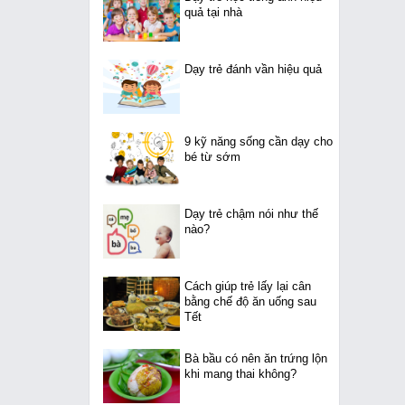
quả tại nhà
Dạy trẻ đánh vần hiệu quả
9 kỹ năng sống cần dạy cho
bé từ sớm
Dạy trẻ chậm nói như thế
nào?
Cách giúp trẻ lấy lại cân
bằng chế độ ăn uống sau
Tết
Bà bầu có nên ăn trứng lộn
khi mang thai không?