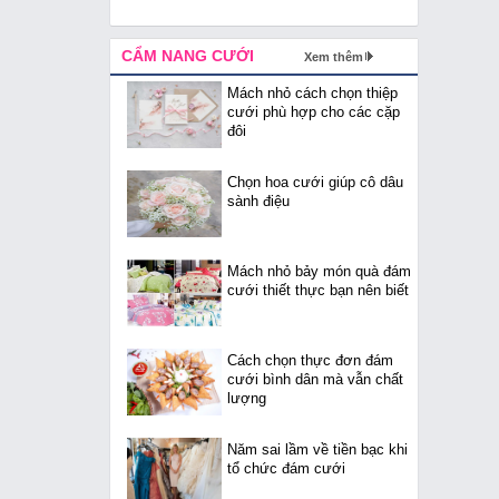
CẨM NANG CƯỚI
Xem thêm
Mách nhỏ cách chọn thiệp
cưới phù hợp cho các cặp
đôi
Chọn hoa cưới giúp cô dâu
sành điệu
Mách nhỏ bảy món quà đám
cưới thiết thực bạn nên biết
Cách chọn thực đơn đám
cưới bình dân mà vẫn chất
lượng
Năm sai lầm về tiền bạc khi
tổ chức đám cưới