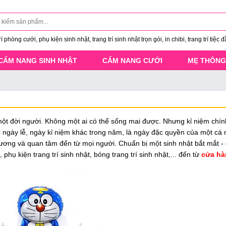
 phòng cưới, phụ kiện sinh nhật, trang trí sinh nhật trọn gói, in chibi, trang trí tiệc đ
CẨM NANG SINH NHẬT
CẨM NANG CƯỚI
MẸ THÔNG
 một đời người. Không một ai có thể sống mai được. Nhưng kỉ niệm chí
ác ngày lễ, ngày kỉ niệm khác trong năm, là ngày đặc quyền của một cá 
ơng và quan tâm đến từ mọi người. Chuẩn bị một sinh nhật bắt mắt - 
phụ kiện trang trí sinh nhật, bóng trang trí sinh nhật,... đến từ
cửa hà