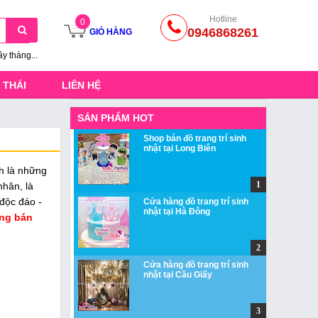
Hotline
0
0946868261
GIỎ HÀNG
ầy tháng...
 THÁI
LIÊN HỆ
SẢN PHẨM HOT
Shop bán đồ trang trí sinh
nhật tại Long Biên
nh là những
nhân, là
độc đáo -
Cửa hàng đồ trang trí sinh
nhật tại Hà Đông
ng bán
Cửa hàng đồ trang trí sinh
nhật tại Cầu Giấy