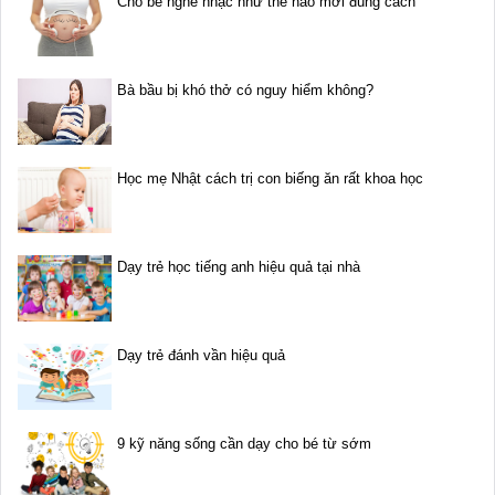
Cho bé nghe nhạc như thế nào mới đúng cách
Bà bầu bị khó thở có nguy hiểm không?
Học mẹ Nhật cách trị con biếng ăn rất khoa học
Dạy trẻ học tiếng anh hiệu quả tại nhà
Dạy trẻ đánh vần hiệu quả
9 kỹ năng sống cần dạy cho bé từ sớm