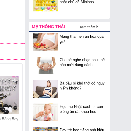
nhật chủ đề Minions
MẸ THÔNG THÁI
Xem thêm
Mang thai nên ăn hoa quả
gì?
Cho bé nghe nhạc như thế
nào mới đúng cách
Bà bầu bị khó thở có nguy
hiểm không?
Học mẹ Nhật cách trị con
biếng ăn rất khoa học
n Bóng Bay
Cửa Hàng Bán Bóng Bay
Cửa Hàng Bán Bóng Bay
Tại Trúc Bạch
Tại Đông Ngạc
Dạy trẻ học tiếng anh hiệu