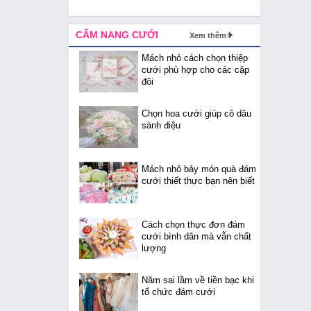
CẨM NANG CƯỚI
Xem thêm
Mách nhỏ cách chọn thiệp
cưới phù hợp cho các cặp
đôi
Chọn hoa cưới giúp cô dâu
sành điệu
Mách nhỏ bảy món quà đám
cưới thiết thực bạn nên biết
Cách chọn thực đơn đám
cưới bình dân mà vẫn chất
lượng
Năm sai lầm về tiền bạc khi
tổ chức đám cưới