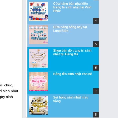
Cửa hàng bán phụ kiện
trang trí sinh nhật tại Vĩnh
Phúc
Cửa hàng bóng bay tại
Long Biên
Shop bán đồ trang trí sinh
nhật tại Hàng Mã
Bảng tên sinh nhật cho bé
ời chúc,
í sinh nhật
ngày sinh
Set bóng sinh nhật màu
vàng