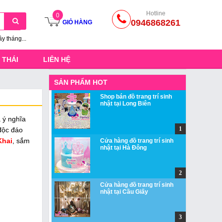
Hotline
0
0946868261
GIỎ HÀNG
ầy tháng...
 THÁI
LIÊN HỆ
SẢN PHẨM HOT
Shop bán đồ trang trí sinh
nhật tại Long Biên
à ý nghĩa
độc đáo
Khai
, sắm
Cửa hàng đồ trang trí sinh
nhật tại Hà Đông
Cửa hàng đồ trang trí sinh
nhật tại Cầu Giấy