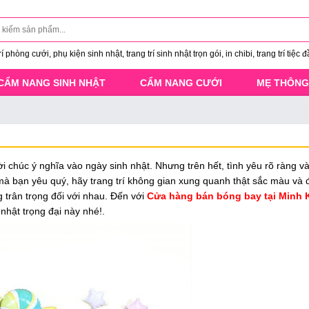
 phòng cưới, phụ kiện sinh nhật, trang trí sinh nhật trọn gói, in chibi, trang trí tiệc đ
CẨM NANG SINH NHẬT
CẨM NANG CƯỚI
MẸ THÔNG
i chúc ý nghĩa vào ngày sinh nhật. Nhưng trên hết, tình yêu rõ ràng v
mà bạn yêu quý, hãy trang trí không gian xung quanh thật sắc màu và 
 trân trọng đối với nhau. Đến với
Cửa hàng bán bóng bay tại Minh 
nhật trọng đại này nhé!.