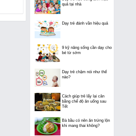
quả tại nhà
Dạy trẻ đánh vần hiệu quả
9 kỹ năng sống cần dạy cho
bé từ sớm
Dạy trẻ chậm nói như thế
nào?
Cách giúp trẻ lấy lại cân
bằng chế độ ăn uống sau
Tết
Bà bầu có nên ăn trứng lộn
khi mang thai không?