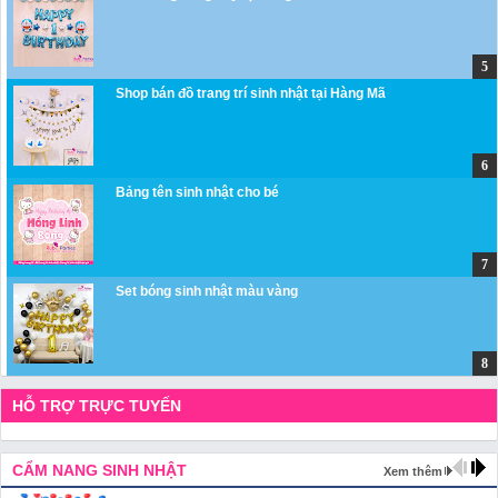
Shop bán đồ trang trí sinh nhật tại Hàng Mã
Bảng tên sinh nhật cho bé
Set bóng sinh nhật màu vàng
HỖ TRỢ TRỰC TUYẾN
CẨM NANG SINH NHẬT
Xem thêm