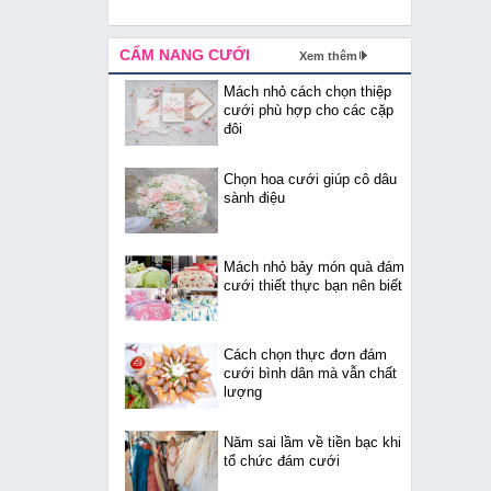
CẨM NANG CƯỚI
Xem thêm
Mách nhỏ cách chọn thiệp
cưới phù hợp cho các cặp
đôi
Chọn hoa cưới giúp cô dâu
sành điệu
Mách nhỏ bảy món quà đám
cưới thiết thực bạn nên biết
Cách chọn thực đơn đám
cưới bình dân mà vẫn chất
lượng
Năm sai lầm về tiền bạc khi
tổ chức đám cưới