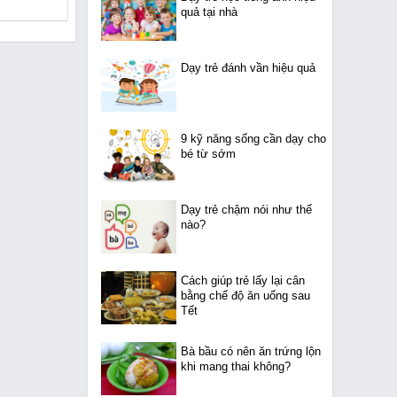
quả tại nhà
Dạy trẻ đánh vần hiệu quả
9 kỹ năng sống cần dạy cho
bé từ sớm
Dạy trẻ chậm nói như thế
nào?
Cách giúp trẻ lấy lại cân
bằng chế độ ăn uống sau
Tết
Bà bầu có nên ăn trứng lộn
khi mang thai không?