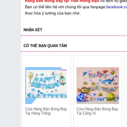
hàng bán bóng bay tại Trần Hưng Đạo
có dịch vụ gia
Bạn có thể liên hệ với chúng tôi qua fanpage:
facebook.c
thực hóa ý tưởng của bạn nhé.
NHẬN XÉT
CÓ THỂ BẠN QUAN TÂM
Cửa Hàng Bán Bóng Bay
Cửa Hàng Bán Bóng Bay
Tại Hàng Trống
Tại Cống Vị