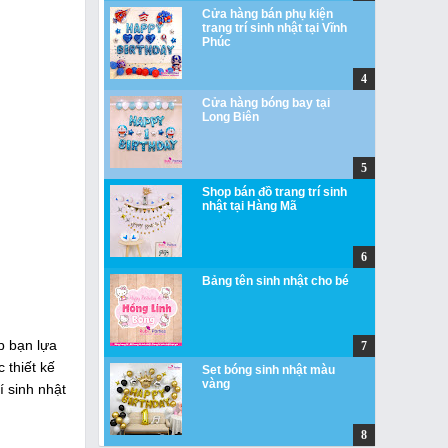
Cửa hàng bán phụ kiện
trang trí sinh nhật tại Vĩnh
Phúc
Cửa hàng bóng bay tại
Long Biên
Shop bán đồ trang trí sinh
nhật tại Hàng Mã
Bảng tên sinh nhật cho bé
p bạn lựa
 thiết kế
Set bóng sinh nhật màu
vàng
í sinh nhật