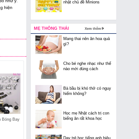
đồ như ý.
nhật chủ đề Minions
g hiện
MẸ THÔNG THÁI
Xem thêm
Mang thai nên ăn hoa quả
gì?
Cho bé nghe nhạc như thế
nào mới đúng cách
Bà bầu bị khó thở có nguy
hiểm không?
Học mẹ Nhật cách trị con
biếng ăn rất khoa học
n Bóng Bay
Cửa Hàng Bán Bóng Bay
Cửa Hàng Bán Bóng Bay
Tại Trúc Bạch
Tại Đông Ngạc
Dạy trẻ học tiếng anh hiệu