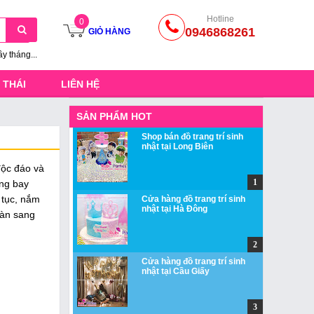
Hotline
0
0946868261
GIỎ HÀNG
ầy tháng...
 THÁI
LIÊN HỆ
SẢN PHẨM HOT
Shop bán đồ trang trí sinh
nhật tại Long Biên
độc đáo và
óng bay
 tục, nắm
Cửa hàng đồ trang trí sinh
nhật tại Hà Đông
bàn sang
Cửa hàng đồ trang trí sinh
nhật tại Cầu Giấy