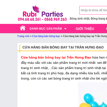
Bóng sinh nhật, Bóng trang trí
GIỚI THIỆU
DANH MỤC SẢN PHẨM
Trang chủ
»
Cửa hàng bán bóng bay
»
Cửa hàng bán bóng bay tại Trần Hưn
CỬA HÀNG BÁN BÓNG BAY TẠI TRẦN HƯNG ĐẠO
Cửa hàng bán bóng bay tại Trần Hưng Đạo
hứa hẹn mộ
đầy màu sắc với các sản phẩm trang trí mới nhất: set để b
trang trí sinh nhật,...Các sản phẩm trang trí sinh nhật tại
bắt cá tính trang trí phù hợp, đa dạng nhiều lứa tuổi, n
trọng, còn có các set bóng trang trí sinh nhật cho bé ng