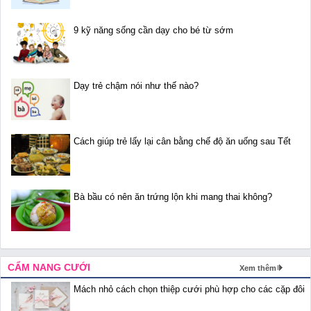
9 kỹ năng sống cần dạy cho bé từ sớm
Dạy trẻ chậm nói như thế nào?
Cách giúp trẻ lấy lại cân bằng chế độ ăn uống sau Tết
Bà bầu có nên ăn trứng lộn khi mang thai không?
CẨM NANG CƯỚI
Xem thêm
Mách nhỏ cách chọn thiệp cưới phù hợp cho các cặp đôi