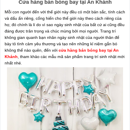
Cửa hàng bán bóng bay tại An Khánh
Mỗi con người đến với thế giới này đều có một bản sắc, tính cách
và dấu ấn riêng, cống hiến cho thế giới này theo cách riêng của
họ; đó chính là lí do vì sao ngày sinh nhật của bất cứ ai cũng đều
đáng được trân trọng và chúc mừng bởi mọi người. Trang trí
không gian quanh bạn nhân ngày sinh nhật của người thân để
bày tỏ tình cảm yêu thương và tạo nên những kỉ niệm gắn bó
không thể nào quên, đến với
cửa hàng bán bóng bay tại An
Khánh
, tham khảo các mẫu mã sản phẩm trang trí sinh nhật mới
nhất nhé.