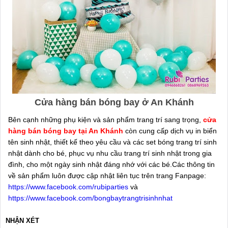
Cửa hàng bán bóng bay ở An Khánh
Bên cạnh những phụ kiện và sản phẩm trang trí sang trọng,
cửa
hàng bán bóng bay tại An Khánh
còn cung cấp dịch vụ in biển
tên sinh nhật, thiết kế theo yêu cầu và các set bóng trang trí sinh
nhật dành cho bé, phục vụ nhu cầu trang trí sinh nhật trong gia
đình, cho một ngày sinh nhật đáng nhớ với các bé.Các thông tin
về sản phẩm luôn được cập nhật liên tục trên trang Fanpage:
https://www.facebook.com/rubiparties
và
https://www.facebook.com/bongbaytrangtrisinhnhat
NHẬN XÉT