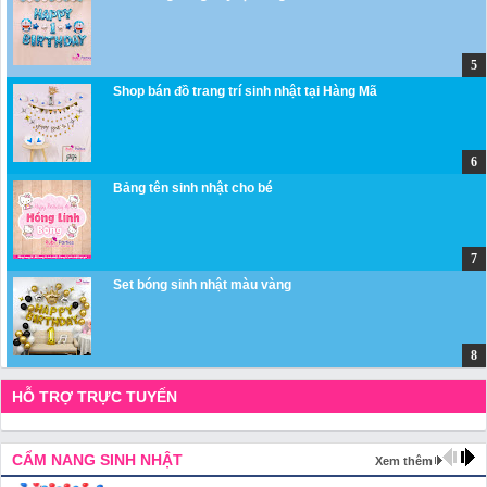
Shop bán đồ trang trí sinh nhật tại Hàng Mã
Bảng tên sinh nhật cho bé
Set bóng sinh nhật màu vàng
HỖ TRỢ TRỰC TUYẾN
CẨM NANG SINH NHẬT
Xem thêm