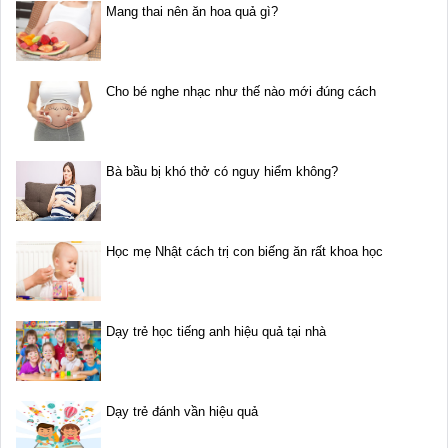
Mang thai nên ăn hoa quả gì?
Cho bé nghe nhạc như thế nào mới đúng cách
Bà bầu bị khó thở có nguy hiểm không?
Học mẹ Nhật cách trị con biếng ăn rất khoa học
Dạy trẻ học tiếng anh hiệu quả tại nhà
Dạy trẻ đánh vần hiệu quả