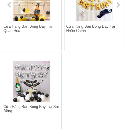
Cửa Hàng Bán Bóng Bay Tại
Cửa Hàng Bán Bóng Bay Tại
Quan Hoa
Nhân Chính
Cửa Hàng Bán Bóng Bay Tại Sài
Đồng