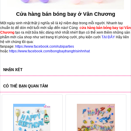
Cửa hàng bán bóng bay ở Văn Chương
Một ngày sinh nhật thật ý nghĩa sẽ là kỷ niệm đẹp trong mỗi người. Nhanh tay
chuẩn bị để dón một tuổi mới sắp đến nào! Cùng
cửa hàng bán bóng bay tại Văn
Chương
tạo ra một bữa tiệc đáng nhớ nhất nhé!! Bạn có thể xem thêm những sản
phẩm mới của shop như set trang trì phòng cưới, phụ kiện cưới
TẠI ĐÂY
Hãy liên
hệ với chúng tôi qua:
fanpage:
https://www.facebook.com/rubiparties
hoặc
https://www.facebook.com/bongbaytrangtrisinhnhat
NHẬN XÉT
CÓ THỂ BẠN QUAN TÂM