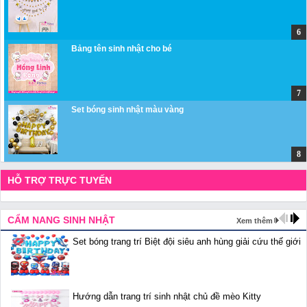
Bảng tên sinh nhật cho bé
Set bóng sinh nhật màu vàng
HỖ TRỢ TRỰC TUYẾN
CẨM NANG SINH NHẬT
Xem thêm
Set bóng trang trí Biệt đội siêu anh hùng giải cứu thế giới
Hướng dẫn trang trí sinh nhật chủ đề mèo Kitty