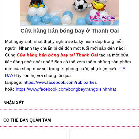
Cửa hàng bán bóng bay ở Thanh Oai
Một ngày sinh nhật thật ý nghĩa sẽ là kỷ niệm đẹp trong mỗi
người. Nhanh tay chuẩn bị để dón một tuổi mới sắp đến nào!
Cùng
Cửa hàng bán bóng bay tại Thanh Oai
tạo ra một bữa
tiệc đáng nhớ nhất nhé!! Bạn có thể xem thêm những sản phẩm
mới của shop như set trang trì phòng cưới, phụ kiện cưới
TẠI
ĐÂY
Hãy liên hệ với chúng tôi qua:
fanpage:
https://www.facebook.com/rubiparties
hoặc
https://www.facebook.com/bongbaytrangtrisinhnhat
NHẬN XÉT
CÓ THỂ BẠN QUAN TÂM