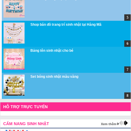
Shop bán đồ trang trí sinh nhật tại Hàng Mã
Bảng tên sinh nhật cho bé
Set bóng sinh nhật màu vàng
HỖ TRỢ TRỰC TUYẾN
CẨM NANG SINH NHẬT
Xem thêm