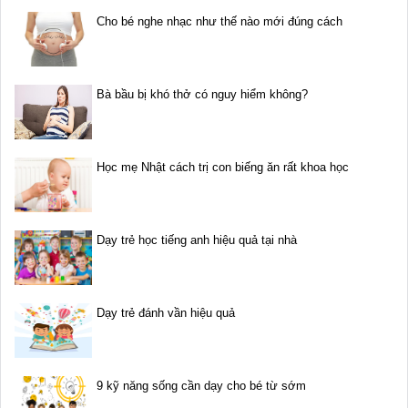
Cho bé nghe nhạc như thế nào mới đúng cách
Bà bầu bị khó thở có nguy hiểm không?
Học mẹ Nhật cách trị con biếng ăn rất khoa học
Dạy trẻ học tiếng anh hiệu quả tại nhà
Dạy trẻ đánh vần hiệu quả
9 kỹ năng sống cần dạy cho bé từ sớm