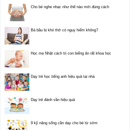
Cho bé nghe nhạc như thế nào mới đúng cách
Bà bầu bị khó thở có nguy hiểm không?
Học mẹ Nhật cách trị con biếng ăn rất khoa học
Dạy trẻ học tiếng anh hiệu quả tại nhà
Dạy trẻ đánh vần hiệu quả
9 kỹ năng sống cần dạy cho bé từ sớm