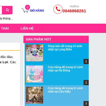
Hotline
0
0946868261
GIỎ HÀNG
ầy tháng...
 THÁI
LIÊN HỆ
SẢN PHẨM HOT
Shop bán đồ trang trí sinh
nhật tại Long Biên
 độc đáo,
c Lợi
. Các
Cửa hàng đồ trang trí sinh
nhật tại Hà Đông
Cửa hàng đồ trang trí sinh
nhật tại Cầu Giấy