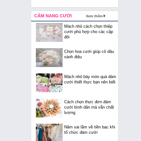
CẨM NANG CƯỚI
Xem thêm
Mách nhỏ cách chọn thiệp
cưới phù hợp cho các cặp
đôi
Chọn hoa cưới giúp cô dâu
sành điệu
Mách nhỏ bảy món quà đám
cưới thiết thực bạn nên biết
Cách chọn thực đơn đám
cưới bình dân mà vẫn chất
lượng
Năm sai lầm về tiền bạc khi
tổ chức đám cưới