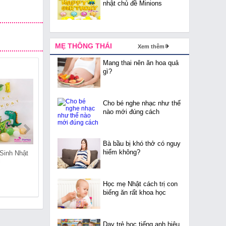
nhật chủ đề Minions
MẸ THÔNG THÁI
Xem thêm
Mang thai nên ăn hoa quả
gì?
Cho bé nghe nhạc như thế
nào mới đúng cách
Bà bầu bị khó thở có nguy
hiểm không?
Sinh Nhật
Cửa Hàng Đồ Sinh Nhật
Cửa Hàng Đồ Sinh Nhật
i
Tại Phố Huế
Tại Phạm Đình Hổ
Học mẹ Nhật cách trị con
biếng ăn rất khoa học
Dạy trẻ học tiếng anh hiệu