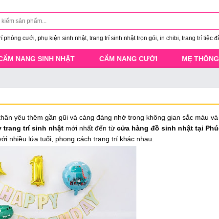
 phòng cưới, phụ kiện sinh nhật, trang trí sinh nhật trọn gói, in chibi, trang trí tiệc đ
CẨM NANG SINH NHẬT
CẨM NANG CƯỚI
MẸ THÔNG
thân yêu thêm gần gũi và càng đáng nhớ trong không gian sắc màu và
trang trí sinh nhật
mới nhất đến từ
cửa hàng đồ sinh nhật tại Phú
ới nhiều lứa tuổi, phong cách trang trí khác nhau.