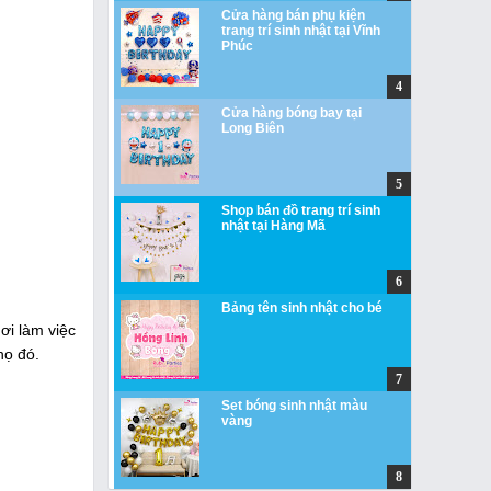
Cửa hàng bán phụ kiện
trang trí sinh nhật tại Vĩnh
Phúc
Cửa hàng bóng bay tại
Long Biên
Shop bán đồ trang trí sinh
nhật tại Hàng Mã
Bảng tên sinh nhật cho bé
ơi làm việc
họ đó.
Set bóng sinh nhật màu
vàng