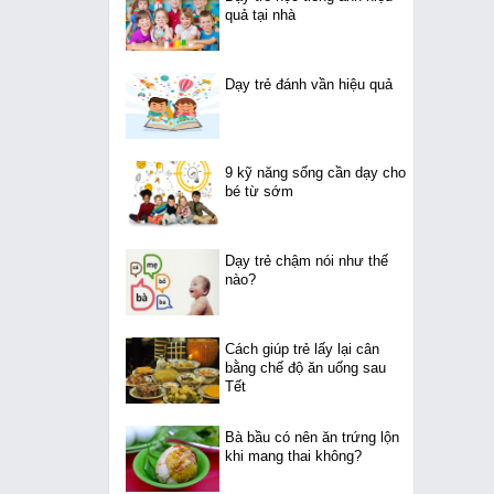
quả tại nhà
Dạy trẻ đánh vần hiệu quả
9 kỹ năng sống cần dạy cho
bé từ sớm
Dạy trẻ chậm nói như thế
nào?
Cách giúp trẻ lấy lại cân
bằng chế độ ăn uống sau
Tết
Bà bầu có nên ăn trứng lộn
khi mang thai không?