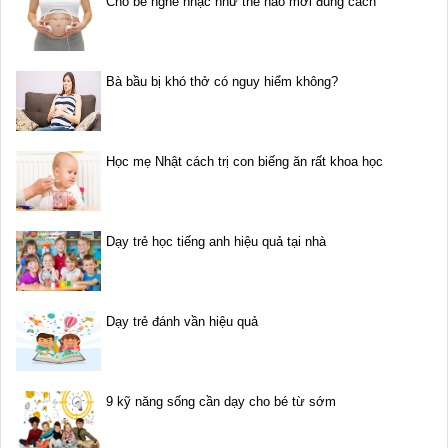
Cho bé nghe nhạc như thế nào mới đúng cách
Bà bầu bị khó thở có nguy hiểm không?
Học mẹ Nhật cách trị con biếng ăn rất khoa học
Dạy trẻ học tiếng anh hiệu quả tại nhà
Dạy trẻ đánh vần hiệu quả
9 kỹ năng sống cần dạy cho bé từ sớm