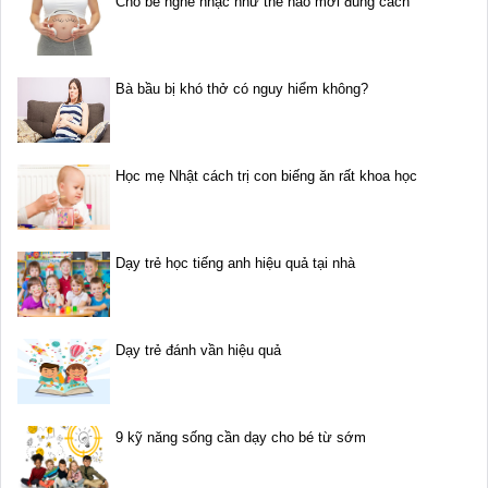
Cho bé nghe nhạc như thế nào mới đúng cách
Bà bầu bị khó thở có nguy hiểm không?
Học mẹ Nhật cách trị con biếng ăn rất khoa học
Dạy trẻ học tiếng anh hiệu quả tại nhà
Dạy trẻ đánh vần hiệu quả
9 kỹ năng sống cần dạy cho bé từ sớm