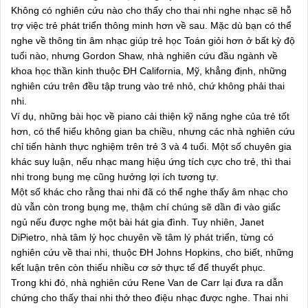
Không có nghiên cứu nào cho thấy cho thai nhi nghe nhạc sẽ hỗ
trợ việc trẻ phát triển thông minh hơn về sau. Mặc dù bạn có thể
nghe về thông tin âm nhạc giúp trẻ học Toán giỏi hơn ở bất kỳ độ
tuổi nào, nhưng Gordon Shaw, nhà nghiên cứu đầu ngành về
khoa học thần kinh thuộc ĐH California, Mỹ, khẳng định, những
nghiên cứu trên đều tập trung vào trẻ nhỏ, chứ không phải thai
nhi.
Ví dụ, những bài học về piano cải thiện kỹ năng nghe của trẻ tốt
hơn, có thể hiểu không gian ba chiều, nhưng các nhà nghiên cứu
chỉ tiến hành thực nghiệm trên trẻ 3 và 4 tuổi. Một số chuyên gia
khác suy luận, nếu nhạc mang hiệu ứng tích cực cho trẻ, thì thai
nhi trong bụng mẹ cũng hưởng lợi ích tương tự.
Một số khác cho rằng thai nhi đã có thể nghe thấy âm nhạc cho
dù vẫn còn trong bụng mẹ, thậm chí chúng sẽ dần đi vào giấc
ngủ nếu được nghe một bài hát gia đình. Tuy nhiên, Janet
DiPietro, nhà tâm lý học chuyên về tâm lý phát triển, từng có
nghiên cứu về thai nhi, thuộc ĐH Johns Hopkins, cho biết, những
kết luận trên còn thiếu nhiều cơ sở thực tế để thuyết phục.
Trong khi đó, nhà nghiên cứu Rene Van de Carr lại đưa ra dẫn
chứng cho thấy thai nhi thở theo điệu nhạc được nghe. Thai nhi