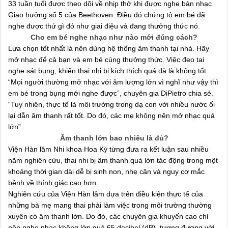
33 tuần tuổi được theo dõi về nhịp thở khi được nghe bản nhạc
Giao hưởng số 5 của Beethoven. Điều đó chứng tỏ em bé đã
nghe được thứ gì đó như giai điệu và đang thưởng thức nó.
Cho em bé nghe nhạc như nào mới đúng cách?
Lựa chọn tốt nhất là nên dùng hệ thống âm thanh tại nhà. Hãy
mở nhạc để cả bạn và em bé cùng thưởng thức. Việc đeo tai
nghe sát bụng, khiến thai nhi bị kích thích quá đà là không tốt.
“Mọi người thường mở nhạc với âm lượng lớn vì nghĩ như vậy thì
em bé trong bụng mới nghe được”, chuyên gia DiPietro chia sẻ.
“Tuy nhiên, thực tế là môi trường trong dạ con với nhiều nước ối
lại dẫn âm thanh rất tốt. Do đó, các mẹ không nên mở nhạc quá
lớn”.
Âm thanh lớn bao nhiêu là đủ?
Viện Hàn lâm Nhi khoa Hoa Kỳ từng đưa ra kết luận sau nhiều
năm nghiên cứu, thai nhi bị âm thanh quá lớn tác động trong một
khoảng thời gian dài dễ bị sinh non, nhẹ cân và nguy cơ mắc
bệnh về thính giác cao hơn.
Nghiên cứu của Viện Hàn lâm dựa trên điều kiện thực tế của
những bà mẹ mang thai phải làm việc trong môi trường thường
xuyên có âm thanh lớn. Do đó, các chuyên gia khuyến cao chỉ
nên nghe nhạc không lớn quá 65 decibel (dB), tương đương với