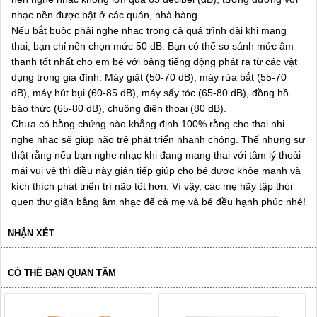
nhạc nền được bật ở các quán, nhà hàng.
Nếu bắt buộc phải nghe nhạc trong cả quá trình dài khi mang
thai, bạn chỉ nên chọn mức 50 dB. Bạn có thể so sánh mức âm
thanh tốt nhất cho em bé với bảng tiếng động phát ra từ các vật
dụng trong gia đình. Máy giặt (50-70 dB), máy rửa bắt (55-70
dB), máy hút bụi (60-85 dB), máy sấy tóc (65-80 dB), đồng hồ
báo thức (65-80 dB), chuông điện thoại (80 dB).
Chưa có bằng chứng nào khẳng định 100% rằng cho thai nhi
nghe nhạc sẽ giúp não trẻ phát triển nhanh chóng. Thế nhưng sự
thật rằng nếu bạn nghe nhạc khi đang mang thai với tâm lý thoải
mái vui vẻ thì điều này gián tiếp giúp cho bé được khỏe mạnh và
kích thích phát triển trí não tốt hơn. Vì vậy, các mẹ hãy tập thói
quen thư giãn bằng âm nhạc đế cả mẹ và bé đều hạnh phúc nhé!
NHẬN XÉT
CÓ THỂ BẠN QUAN TÂM