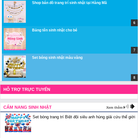
Shop bán đồ trang trí sinh nhật tại Hàng Mã
Bảng tên sinh nhật cho bé
Set bóng sinh nhật màu vàng
HỖ TRỢ TRỰC TUYẾN
CẨM NANG SINH NHẬT
Xem thêm
Set bóng trang trí Biệt đội siêu anh hùng giải cứu thế giới