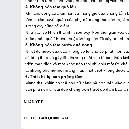
bẩn ở bồn tắm có thể vào âm đạo, dẫn đến bị viêm nhiễm
4. Không nên tắm quá lâu.
Khi tắm, đóng cửa kín nên sự thông gió của phòng tắm 
tắm, khiến huyết quản của phụ nữ mang thai dãn ra, làm
lượng oxy cũng sẽ giảm.
Như vậy, sẽ khiến thai nhi thiếu oxy. Nếu thời gian kéo d
không nên quá 15 phút hoặc không nên để xảy ra tình tr
5. Không nên tắm nước quá nóng.
Nhiệt độ nước quá cao không có lợi cho sự phát triển củ
sẽ tăng theo dễ gây tổn thương nhất cho tế bào thần kin
triển toàn diện và mặt khác não thai nhi chịu một ức chế
là những phụ nữ mới mang thai, nhất thiết không được tắ
6. Thiết kế lại sàn phòng tắm
Mang thai khiến cơ thể phụ nữ nặng nề hơn nên việc di 
sản phụ nên đi loại dép chống trơn trượt để đảm bảo an 
NHẬN XÉT
CÓ THỂ BẠN QUAN TÂM