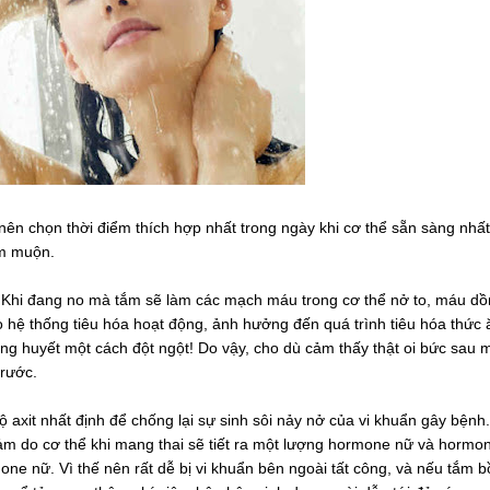
nên chọn thời điểm thích hợp nhất trong ngày khi cơ thể sẵn sàng nhất
êm muộn.
o. Khi đang no mà tắm sẽ làm các mạch máu trong cơ thể nở to, máu d
hệ thống tiêu hóa hoạt động, ảnh hưởng đến quá trình tiêu hóa thức 
ng huyết một cách đột ngột! Do vậy, cho dù cảm thấy thật oi bức sau 
trước.
axit nhất định để chống lại sự sinh sôi nảy nở của vi khuẩn gây bệnh
 giảm do cơ thể khi mang thai sẽ tiết ra một lượng hormone nữ và horm
ne nữ. Vì thế nên rất dễ bị vi khuẩn bên ngoài tất công, và nếu tắm 