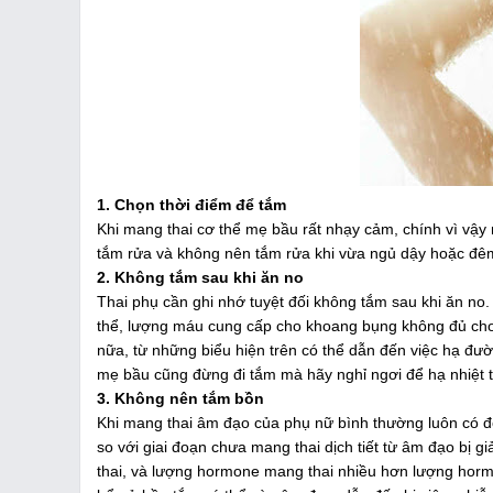
1. Chọn thời điểm để tắm
Khi mang thai cơ thể mẹ bầu rất nhạy cảm, chính vì vậy 
tắm rửa và không nên tắm rửa khi vừa ngủ dậy hoặc đ
2. Không tắm sau khi ăn no
Thai phụ cần ghi nhớ tuyệt đối không tắm sau khi ăn n
thể, lượng máu cung cấp cho khoang bụng không đủ cho 
nữa, từ những biểu hiện trên có thể dẫn đến việc hạ đườ
mẹ bầu cũng đừng đi tắm mà hãy nghỉ ngơi để hạ nhiệt 
3. Không nên tắm bồn
Khi mang thai âm đạo của phụ nữ bình thường luôn có độ 
so với giai đoạn chưa mang thai dịch tiết từ âm đạo bị
thai, và lượng hormone mang thai nhiều hơn lượng hormo