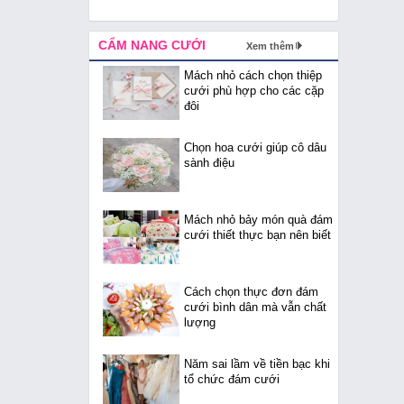
CẨM NANG CƯỚI
Xem thêm
Mách nhỏ cách chọn thiệp
cưới phù hợp cho các cặp
đôi
Chọn hoa cưới giúp cô dâu
sành điệu
Mách nhỏ bảy món quà đám
cưới thiết thực bạn nên biết
Cách chọn thực đơn đám
cưới bình dân mà vẫn chất
lượng
Năm sai lầm về tiền bạc khi
tổ chức đám cưới