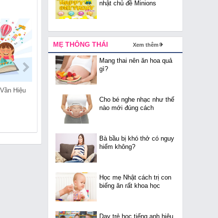
nhật chủ đề Minions
MẸ THÔNG THÁI
Xem thêm
Mang thai nên ăn hoa quả
gì?
 Vần Hiệu
Dạy Trẻ Chậm Nói Như
Cách Giúp Trẻ Lấy Lại
Thế Nào?
Cân Bằng Chế Độ Ăn
Cho bé nghe nhạc như thế
Uống Sau Tết
nào mới đúng cách
Bà bầu bị khó thở có nguy
hiểm không?
Học mẹ Nhật cách trị con
biếng ăn rất khoa học
Dạy trẻ học tiếng anh hiệu