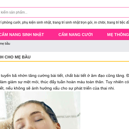
 phòng cưới, phụ kiện sinh nhật, trang trí sinh nhật trọn gói, in chibi, trang trí tiệc đ
CẨM NANG SINH NHẬT
CẨM NANG CƯỚI
MẸ THÔNG
 mẹ bầu
NH CHO MẸ BẦU
tuyến bã nhờn tăng cường bài tiết, chất bài tiết ở âm đạo cũng tăng. 
làm giảm sự mệt mỏi, thúc đẩy tuần hoàn máu toàn thân. Tuy nhiên c
t, nếu không sẽ ảnh hưởng xấu cho sự phát triển của thai nhi.