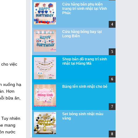
Cửa hàng bán phụ kiện
trang trí sinh nhật tại Vĩnh
Phúc
Cửa hàng bóng bay tại
Long Biên
Shop bán đồ trang trí sinh
nhật tại Hàng Mã
 cho việc
ồn xuống hạ
Bảng tên sinh nhật cho bé
ăn. Hơn
mỗi bữa ăn,
Set bóng sinh nhật màu
. Tuy nhiên
vàng
one mang
bồn nước