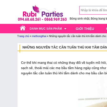
Bóng sinh nhật, Bóng trang trí
GIỚI THIỆU
DANH MỤC SẢN PHẨM
Trang chủ
»
methongthai
»
Những nguyên tắc cần tuân thủ khi tắm dành cho
NHỮNG NGUYÊN TẮC CẦN TUÂN THỦ KHI TẮM DÀ
Cơ thể khi mang thai có những thay đổi về tuyến mồ hôi, 
sạch sẽ, thoải mái các mẹ bầu tắm hàng ngày cũng như 
nguyên tắc cần tuân thủ khi tắm dành cho mẹ bầu cần biế