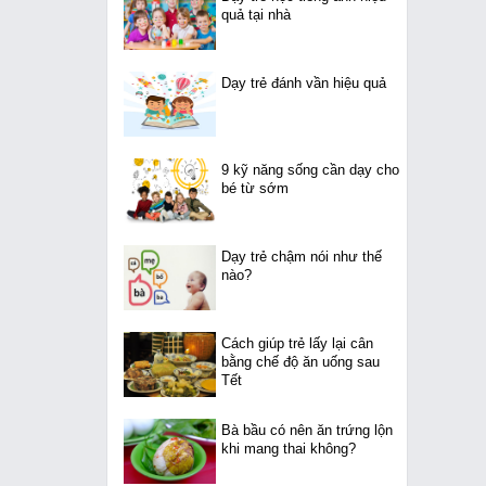
quả tại nhà
Dạy trẻ đánh vần hiệu quả
9 kỹ năng sống cần dạy cho
bé từ sớm
Dạy trẻ chậm nói như thế
nào?
Cách giúp trẻ lấy lại cân
bằng chế độ ăn uống sau
Tết
Bà bầu có nên ăn trứng lộn
khi mang thai không?