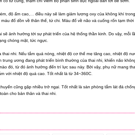
 cổ tử cung, thậm chí viêm bộ phận sinh dục ngoài dẫn tới đẻ sớm.
kém, độ ẩm cao,… điều này sẽ làm giảm lượng oxy của không khí tron
 máu đổ dồn về thân thể, tứ chi. Máu đổ về não và cuống rốn tạm thờ
ài sẽ ảnh hưởng tới sự phát triển của hệ thống thần kinh. Do vậy, mỗi l
ạng chóng mặt, tức ngực.
a thai nhi. Nếu tắm quá nóng, nhiệt độ cơ thể mẹ tăng cao, nhiệt độ nư
h trung ương đang phát triển bình thường của thai nhi, khiến não khôn
 nào đó, từ đó ảnh hưởng đến trí lực sau này. Bởi vậy, phụ nữ mang thai
m với nhiệt độ quá cao. Tốt nhất là từ 34~360C.
chuyển cũng gặp nhiều trở ngại. Tốt nhất là sàn phòng tắm lát đá chốn
toàn cho bản thân và thai nhi.