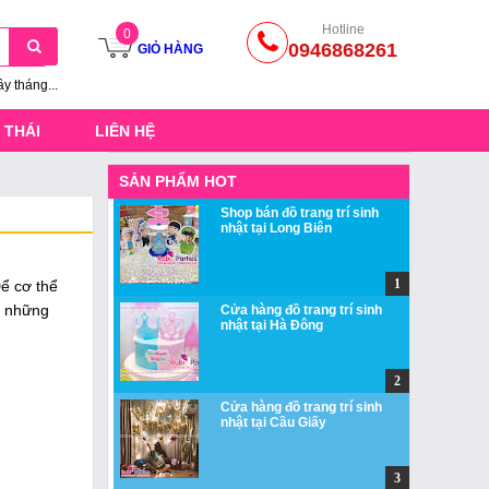
Hotline
0
0946868261
GIỎ HÀNG
ầy tháng...
 THÁI
LIÊN HỆ
SẢN PHẨM HOT
Shop bán đồ trang trí sinh
nhật tại Long Biên
Để cơ thể
ó những
Cửa hàng đồ trang trí sinh
nhật tại Hà Đông
Cửa hàng đồ trang trí sinh
nhật tại Cầu Giấy