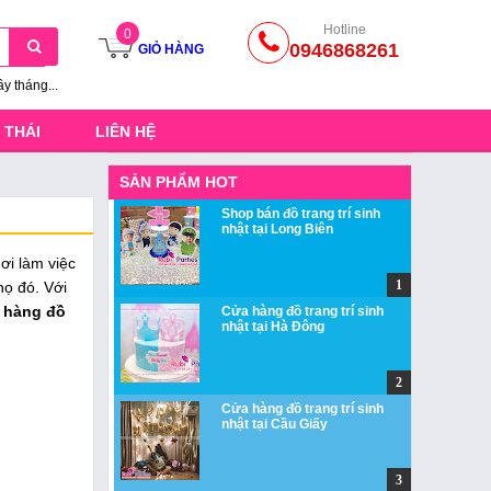
Hotline
0
0946868261
GIỎ HÀNG
ầy tháng...
 THÁI
LIÊN HỆ
SẢN PHẨM HOT
Shop bán đồ trang trí sinh
nhật tại Long Biên
ơi làm việc
họ đó. Với
 hàng đồ
Cửa hàng đồ trang trí sinh
nhật tại Hà Đông
Cửa hàng đồ trang trí sinh
nhật tại Cầu Giấy