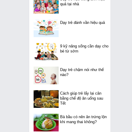
quả tại nhà
Dạy trẻ đánh vần hiệu quả
9 kỹ năng sống cần dạy cho
bé từ sớm
Dạy trẻ chậm nói như thế
nào?
Cách giúp trẻ lấy lại cân
bằng chế độ ăn uống sau
Tết
Bà bầu có nên ăn trứng lộn
khi mang thai không?