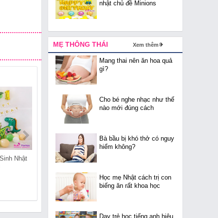
nhật chủ đề Minions
MẸ THÔNG THÁI
Xem thêm
Mang thai nên ăn hoa quả
gì?
Cho bé nghe nhạc như thế
nào mới đúng cách
Bà bầu bị khó thở có nguy
hiểm không?
Sinh Nhật
Cửa Hàng Đồ Sinh Nhật
Cửa Hàng Đồ Sinh Nhật
i
Tại Phố Huế
Tại Phạm Đình Hổ
Học mẹ Nhật cách trị con
biếng ăn rất khoa học
Dạy trẻ học tiếng anh hiệu