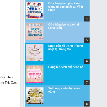
Cửa hàng bán phụ kiện
trang trí sinh nhật tại Vĩnh
Phúc
Cửa hàng bóng bay tại
Long Biên
Shop bán đồ trang trí sinh
nhật tại Hàng Mã
Bảng tên sinh nhật cho bé
 độc đáo,
nh Trì
. Các
Set bóng sinh nhật màu
vàng