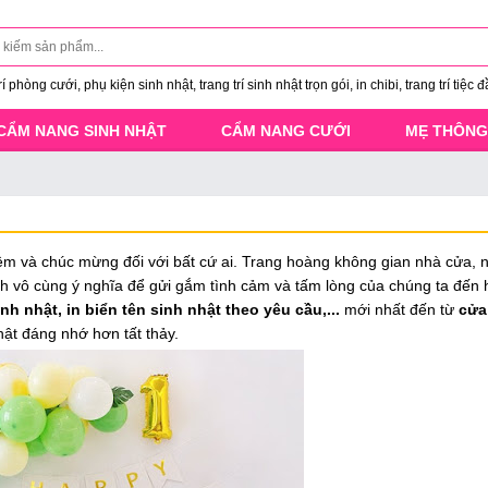
 phòng cưới, phụ kiện sinh nhật, trang trí sinh nhật trọn gói, in chibi, trang trí tiệc đ
CẨM NANG SINH NHẬT
CẨM NANG CƯỚI
MẸ THÔNG
ệm và chúc mừng đối với bất cứ ai. Trang hoàng không gian nhà cửa, n
h vô cùng ý nghĩa để gửi gắm tình cảm và tấm lòng của chúng ta đến 
inh nhật, in biển tên sinh nhật theo yêu cầu,...
mới nhất đến từ
cửa
hật đáng nhớ hơn tất thảy.