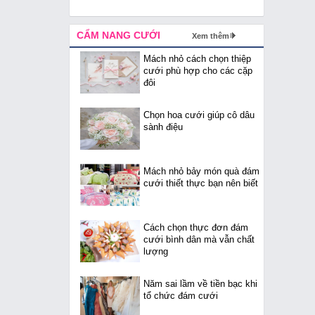
CẨM NANG CƯỚI
Xem thêm
Mách nhỏ cách chọn thiệp
cưới phù hợp cho các cặp
đôi
Chọn hoa cưới giúp cô dâu
sành điệu
Mách nhỏ bảy món quà đám
cưới thiết thực bạn nên biết
Cách chọn thực đơn đám
cưới bình dân mà vẫn chất
lượng
Năm sai lầm về tiền bạc khi
tổ chức đám cưới