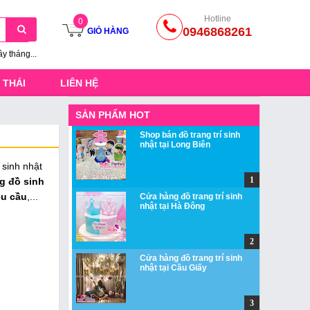
Hotline
0
0946868261
GIỎ HÀNG
ầy tháng...
 THÁI
LIÊN HỆ
SẢN PHẨM HOT
Shop bán đồ trang trí sinh
nhật tại Long Biên
 sinh nhật
g đồ sinh
êu cầu
,...
Cửa hàng đồ trang trí sinh
nhật tại Hà Đông
Cửa hàng đồ trang trí sinh
nhật tại Cầu Giấy