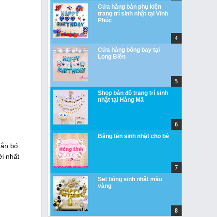
Cửa hàng bán phụ kiện
trang trí sinh nhật tại Vĩnh
Phúc
Cửa hàng bóng bay tại
Long Biên
Shop bán đồ trang trí sinh
nhật tại Hàng Mã
Bảng tên sinh nhật cho bé
gắn bó
i nhất
Set bóng sinh nhật màu
vàng