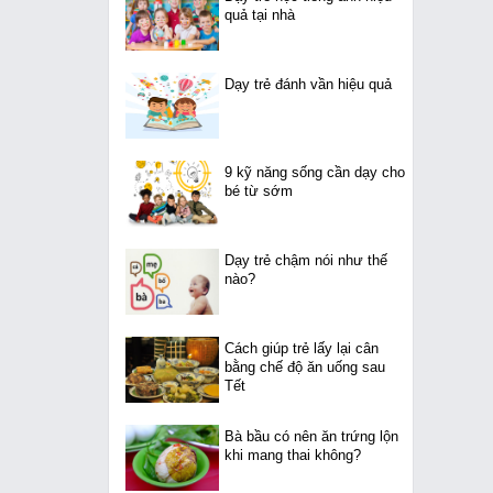
quả tại nhà
Dạy trẻ đánh vần hiệu quả
9 kỹ năng sống cần dạy cho
bé từ sớm
Dạy trẻ chậm nói như thế
nào?
Cách giúp trẻ lấy lại cân
bằng chế độ ăn uống sau
Tết
Bà bầu có nên ăn trứng lộn
khi mang thai không?