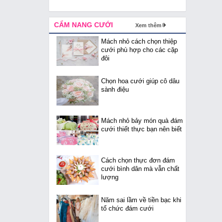
CẨM NANG CƯỚI
Xem thêm
Mách nhỏ cách chọn thiệp
cưới phù hợp cho các cặp
đôi
Chọn hoa cưới giúp cô dâu
sành điệu
Mách nhỏ bảy món quà đám
cưới thiết thực bạn nên biết
Cách chọn thực đơn đám
cưới bình dân mà vẫn chất
lượng
Năm sai lầm về tiền bạc khi
tổ chức đám cưới