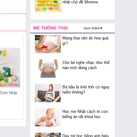
nhật chủ đề Minions
MẸ THÔNG THÁI
Xem thêm
Mang thai nên ăn hoa quả
gì?
Cho bé nghe nhạc như thế
nào mới đúng cách
Bà bầu bị khó thở có nguy
hiểm không?
Sinh Nhật
Cửa Hàng Đồ Sinh Nhật
Cửa Hàng Đồ Sinh Nhật
i
Tại Phố Huế
Tại Phạm Đình Hổ
Học mẹ Nhật cách trị con
biếng ăn rất khoa học
Dạy trẻ học tiếng anh hiệu