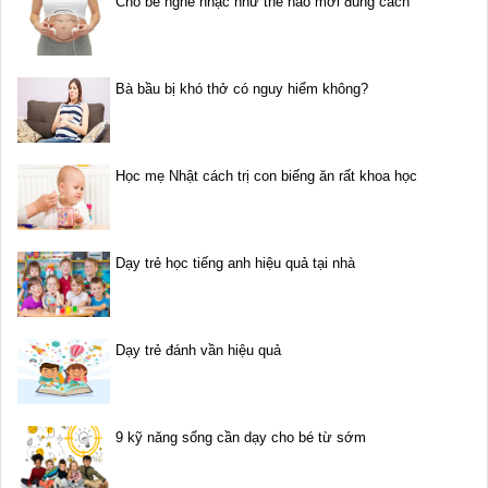
Cho bé nghe nhạc như thế nào mới đúng cách
Bà bầu bị khó thở có nguy hiểm không?
Học mẹ Nhật cách trị con biếng ăn rất khoa học
Dạy trẻ học tiếng anh hiệu quả tại nhà
Dạy trẻ đánh vần hiệu quả
9 kỹ năng sống cần dạy cho bé từ sớm