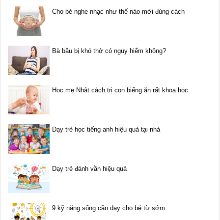
Cho bé nghe nhạc như thế nào mới đúng cách
Bà bầu bị khó thở có nguy hiểm không?
Học mẹ Nhật cách trị con biếng ăn rất khoa học
Dạy trẻ học tiếng anh hiệu quả tại nhà
Dạy trẻ đánh vần hiệu quả
9 kỹ năng sống cần dạy cho bé từ sớm