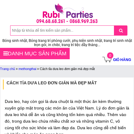
Bóng sinh nhật, Bóng trang trí phòng cưới, phụ kiện sinh nhật, trang trí sinh nhật
trọn gói, in chibi, trang trí tiệc đầy tháng...
DANH MỤC SẢN PHẨM
0
GIỎ HÀNG
Trang chủ
»
methongthai
»
Cách tỉa dưa leo đơn giản mà đẹp mắt
CÁCH TỈA DƯA LEO ĐƠN GIẢN MÀ ĐẸP MẮT
Dưa leo, hay còn gọi là dưa chuột là một thức ăn kèm thường
xuyên góp mặt trong các món ăn của Việt Nam. Lý do đơn giản là
dưa leo khá dễ ăn và cũng không tốn kém quá nhiều. Thêm vào
đó, trong dưa leo chứa nhiều chất xơ và những vitamin C, vô
cùng tốt cho sức khỏe và làm đẹp da. Dưa leo cũng dễ chế biến