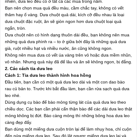
nhiên, dưa leo đều có ở tất cả các mùa trong năm.
Bạn nên chọn mua quả đều màu, cầm chắc tay, không có vết
thâm hay ố vàng. Dưa chuột quả dài, kích cỡ đều nhau là loại
dưa chuột đặc ruột, ăn sẽ giòn ngon hơn dưa chuột loại quả
ngắn, tròn.
Dưa chuột nên có hình dạng thuôn dài đều, bạn không nên mua
những quả dưa phình ra – to ở giữa bởi đây là những quả dưa
già, ruột nhiều hạt và nhiều nước, ăn cũng không ngon.
Không nên mua dưa có vết úa vàng trên vỏ hoặc dưa mềm nhũn,
vỏ nhăn. Nhưng quả này đã để lâu và ăn sẽ không ngon, bị đắng.
2. Các cách tỉa dưa leo
Cách 1: Tỉa dưa leo thành hình hoa hồng
Đầu tiên, bạn cần có một quả dưa leo dài và một con dao bào
rau củ bản to. Trước khi bắt đầu làm, bạn cần rửa sạch quả dưa
leo nhé.
Dùng dụng cụ bào để bào mỏng từng lát của quả dưa leo theo
chiều dọc. Các bạn cần phải cẩn thận bào để các dải dưa leo thật
mỏng không bị đứt. Bào càng mỏng thì những bông hoa dưa leo
càng đẹp đấy.
Bạn dùng một miếng dưa cuộn tròn lại để làm nhụy hoa, chỉ cuộn
đến nửa miếng dưa leo. Sau đó lật ngược miếng dưa leo lại và