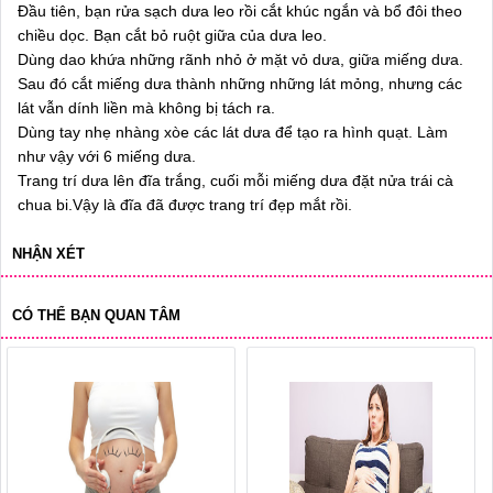
Đầu tiên, bạn rửa sạch dưa leo rồi cắt khúc ngắn và bổ đôi theo
chiều dọc. Bạn cắt bỏ ruột giữa của dưa leo.
Dùng dao khứa những rãnh nhỏ ở mặt vỏ dưa, giữa miếng dưa.
Sau đó cắt miếng dưa thành những những lát mỏng, nhưng các
lát vẫn dính liền mà không bị tách ra.
Dùng tay nhẹ nhàng xòe các lát dưa để tạo ra hình quạt. Làm
như vậy với 6 miếng dưa.
Trang trí dưa lên đĩa trắng, cuối mỗi miếng dưa đặt nửa trái cà
chua bi.Vậy là đĩa đã được trang trí đẹp mắt rồi.
NHẬN XÉT
CÓ THỂ BẠN QUAN TÂM