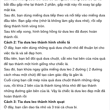
bắt đầu gấp nhẹ lại thành 2 phần, gấp mặt này rồi xoay lại gấp
mặt kia.
Sau đó, bạn dùng miếng dưa tiếp theo và nối tiếp vào miếng dưa
đầu tiên. Bạn gấp nhẹ (nhớ là không làm gãy dưa nhé), rồi xếp
tầng thành hình vòng tròn.
Sau khi xếp xong, hình bông hồng từ dưa leo đã được hoàn
thành rồi.
Cách 2: Tỉa dưa leo thành hình chiếc lá
Ở đây, bạn nên dùng những quả dưa chuột nhỏ để thuận lợi cho
việc tỉa lá và sẽ đẹp hơn.
Đầu tiên, bạn bổ đôi quả dưa chuột, cắt xéo hai bên của nửa quả
để tạo thành một hình giống như chiếc lá.
Sau đó, bạn khứa ngay giữa miếng dưa leo 2 đường ( 2 đường
cách nhau một chút) để tạo cảm giác đây là gân lá.
Cuối cùng bạn cắt mép nửa quả dưa chuột thành những răng
cưa, rồi khía 2 bên của lá thành từng khía nhỏ để tạo thành
những đường gân bên của lá. Vậy là chiếc lá dưa leo đẹp mắt đã
hoàn thành rồi
Cách 3: Tỉa dưa leo thành hình quạt
Ở đây, bạn cần dao tỉa nhỏ và 3 trái cà chua bi.