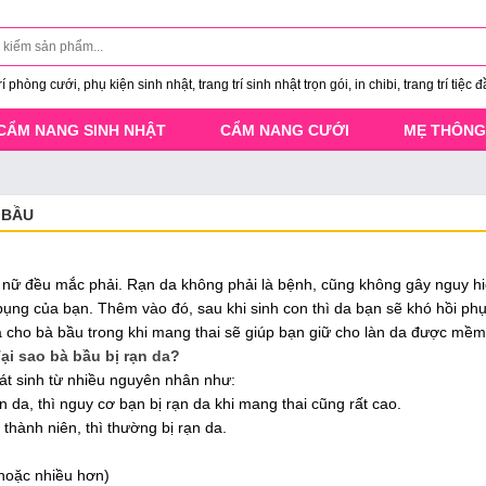
 phòng cưới, phụ kiện sinh nhật, trang trí sinh nhật trọn gói, in chibi, trang trí tiệc đ
CẨM NANG SINH NHẬT
CẨM NANG CƯỚI
MẸ THÔNG
 BẦU
hụ nữ đều mắc phải. Rạn da không phải là bệnh, cũng không gây nguy h
ng của bạn. Thêm vào đó, sau khi sinh con thì da bạn sẽ khó hồi phục
 cho bà bầu trong khi mang thai sẽ giúp bạn giữ cho làn da được mềm
ại sao bà bầu bị rạn da?
hát sinh từ nhiều nguyên nhân như:
 da, thì nguy cơ bạn bị rạn da khi mang thai cũng rất cao.
 thành niên, thì thường bị rạn da.
 hoặc nhiều hơn)