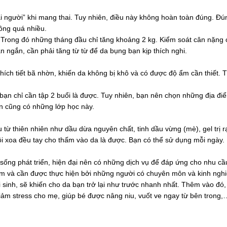
i người” khi mang thai. Tuy nhiên, điều này không hoàn toàn đúng. Đún
ông quá nhiều.
i. Trong đó những tháng đầu chỉ tăng khoảng 2 kg. Kiểm soát cân nặng
n ngắn, cần phải tăng từ từ để da bụng bạn kịp thích nghi.
thích tiết bã nhờn, khiến da không bị khô và có được độ ẩm cần thiết. 
bạn chỉ cần tập 2 buổi là được. Tuy nhiên, bạn nên chọn những địa đi
ản cũng có những lớp học này.
 thiên nhiên như dầu dừa nguyên chất, tinh dầu vừng (mè), gel trị r
ồi xoa đều tay cho thấm vào da là được. Bạn có thể sử dụng mỗi ngày.
c sống phát triển, hiện đại nên có những dịch vụ để đáp ứng cho nhu c
 kém và cần được thực hiện bởi những người có chuyên môn và kinh ngh
 sinh, sẽ khiến cho da bạn trở lại như trước nhanh nhất. Thêm vào đó, 
iảm stress cho mẹ, giúp bé được nâng niu, vuốt ve ngay từ bên trong,