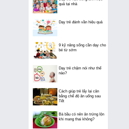
quả tại nhà
Dạy trẻ đánh vần hiệu quả
9 kỹ năng sống cần dạy cho
bé từ sớm
Dạy trẻ chậm nói như thế
nào?
Cách giúp trẻ lấy lại cân
bằng chế độ ăn uống sau
Tết
Bà bầu có nên ăn trứng lộn
khi mang thai không?