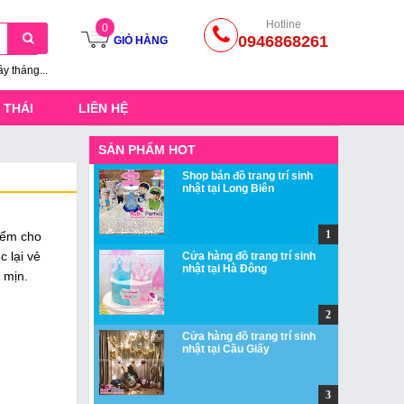
Hotline
0
0946868261
GIỎ HÀNG
ầy tháng...
 THÁI
LIÊN HỆ
SẢN PHẨM HOT
Shop bán đồ trang trí sinh
nhật tại Long Biên
iểm cho
 lại vẻ
Cửa hàng đồ trang trí sinh
nhật tại Hà Đông
 mịn.
Cửa hàng đồ trang trí sinh
nhật tại Cầu Giấy