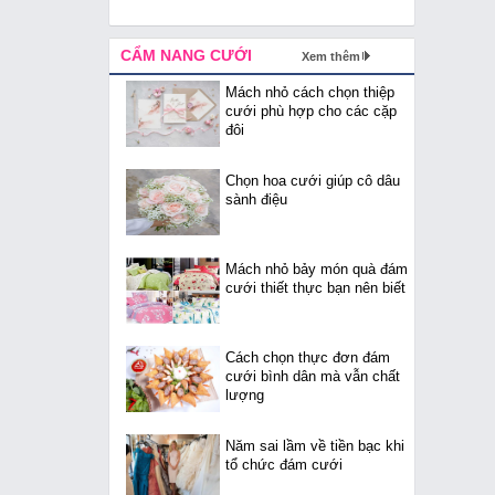
CẨM NANG CƯỚI
Xem thêm
Mách nhỏ cách chọn thiệp
cưới phù hợp cho các cặp
đôi
Chọn hoa cưới giúp cô dâu
sành điệu
Mách nhỏ bảy món quà đám
cưới thiết thực bạn nên biết
Cách chọn thực đơn đám
cưới bình dân mà vẫn chất
lượng
Năm sai lầm về tiền bạc khi
tổ chức đám cưới