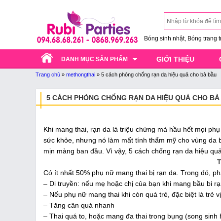
Bóng sinh nhật, Bóng trang trí
GIỚI THIỆU
DANH MỤC SẢN PHẨM
Trang chủ
»
methongthai
»
5 cách phòng chống rạn da hiệu quả cho bà bầu
5 CÁCH PHÒNG CHỐNG RẠN DA HIỆU QUẢ CHO BÀ
Khi mang thai, rạn da là triệu chứng mà hầu hết mọi p
sức khỏe, nhưng nó làm mất tính thẩm mỹ cho vùng da bụ
mịn màng ban đầu. Vì vậy, 5 cách chống rạn da hiệu quả
T
Có ít nhất 50% phụ nữ mang thai bị rạn da. Trong đó, p
– Di truyền: nếu mẹ hoặc chị của bạn khi mang bầu bi rạn
– Nếu phụ nữ mang thai khi còn quá trẻ, đặc biệt là trẻ vị
– Tăng cân quá nhanh
– Thai quá to, hoặc mang đa thai trong bụng (song sinh