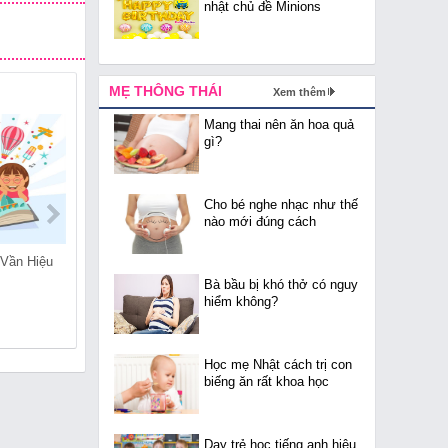
nhật chủ đề Minions
MẸ THÔNG THÁI
Xem thêm
Mang thai nên ăn hoa quả
gì?
Cho bé nghe nhạc như thế
nào mới đúng cách
 Vần Hiệu
Dạy Trẻ Chậm Nói Như
Cách Giúp Trẻ Lấy Lại
Thế Nào?
Cân Bằng Chế Độ Ăn
Bà bầu bị khó thở có nguy
Uống Sau Tết
hiểm không?
Học mẹ Nhật cách trị con
biếng ăn rất khoa học
Dạy trẻ học tiếng anh hiệu