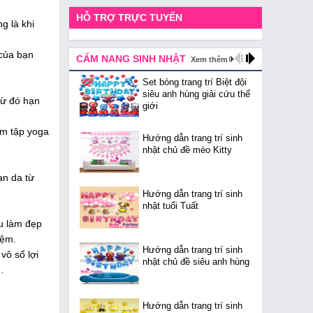
HỖ TRỢ TRỰC TUYẾN
g là khi
 của bạn
CẨM NANG SINH NHẬT
Xem thêm
Set bóng trang trí Biệt đội
siêu anh hùng giải cứu thế
Từ đó hạn
giới
ểm tập yoga
Hướng dẫn trang trí sinh
nhật chủ đề mèo Kitty
ạn da từ
Hướng dẫn trang trí sinh
nhật tuổi Tuất
ầu làm đẹp
iệm.
Hướng dẫn trang trí sinh
vô số lợi
nhật chủ đề siêu anh hùng
…
Hướng dẫn trang trí sinh