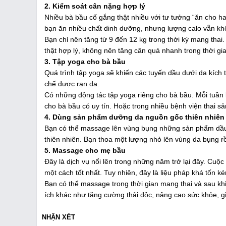
2. Kiểm soát cân nặng hợp lý
Nhiều bà bầu cố gắng thật nhiều với tư tưởng “ăn cho ha
bạn ăn nhiều chất dinh dưỡng, nhưng lượng calo vẫn kh
Bạn chỉ nên tăng từ 9 đến 12 kg trong thời kỳ mang tha
thật hợp lý, không nên tăng cân quá nhanh trong thời gia
3. Tập yoga cho bà bầu
Quá trình tập yoga sẽ khiến các tuyến dầu dưới da kích 
chế được rạn da.
Có những động tác tập yoga riêng cho bà bầu. Mỗi tuần 
cho bà bầu có uy tín. Hoặc trong nhiều bệnh viện thai s
4. Dùng sản phẩm dưỡng da nguồn gốc thiên nhiên
Bạn có thể massage lên vùng bụng những sản phẩm dầu từ
thiên nhiên. Bạn thoa một lượng nhỏ lên vùng da bụng r
5. Massage cho mẹ bầu
Đây là dịch vụ nổi lên trong những năm trở lại đây. Cuộ
một cách tốt nhất. Tuy nhiên, đây là liệu pháp khá tốn
Bạn có thể massage trong thời gian mang thai và sau khi
ích khác như tăng cường thải độc, nâng cao sức khỏe, g
NHẬN XÉT