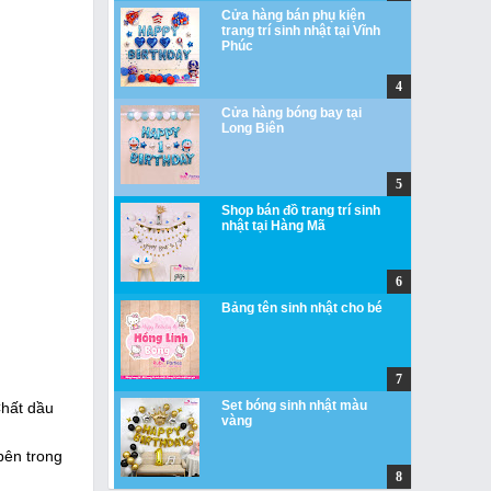
Cửa hàng bán phụ kiện
trang trí sinh nhật tại Vĩnh
Phúc
Cửa hàng bóng bay tại
Long Biên
Shop bán đồ trang trí sinh
nhật tại Hàng Mã
Bảng tên sinh nhật cho bé
Set bóng sinh nhật màu
Chất dầu
vàng
bên trong