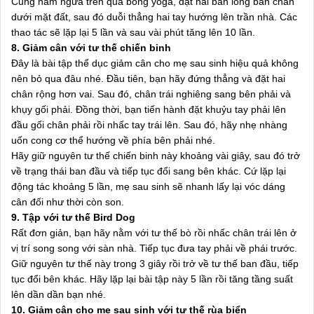
Cũng nằm ngửa trên quả bóng yoga, đặt hai bàn lòng bàn chân
dưới mặt đất, sau đó duỗi thẳng hai tay hướng lên trần nhà. Các
thao tác sẽ lặp lại 5 lần và sau vài phút tăng lên 10 lần.
8. Giảm cân với tư thế chiến binh
Đây là bài tập thể dục giảm cân cho mẹ sau sinh hiệu quả không
nên bỏ qua đâu nhé. Đầu tiên, bạn hãy đứng thẳng và đặt hai
chân rộng hơn vai. Sau đó, chân trái nghiêng sang bên phải và
khụy gối phải. Đồng thời, bạn tiến hành đặt khuỷu tay phải lên
đầu gối chân phải rồi nhấc tay trái lên. Sau đó, hãy nhẹ nhàng
uốn cong cơ thể hướng về phía bên phải nhé.
Hãy giữ nguyên tư thế chiến binh này khoảng vài giây, sau đó trở
về trạng thái ban đầu và tiếp tục đổi sang bên khác. Cứ lặp lại
động tác khoảng 5 lần, mẹ sau sinh sẽ nhanh lấy lại vóc dáng
cân đối như thời còn son.
9. Tập với tư thế Bird Dog
Rất đơn giản, bạn hãy nằm với tư thế bò rồi nhấc chân trái lên ở
vị trí song song với sàn nhà. Tiếp tục đưa tay phải về phái trước.
Giữ nguyên tư thế này trong 3 giây rồi trở về tư thế ban đầu, tiếp
tục đổi bên khác. Hãy lặp lại bài tập này 5 lần rồi tăng tầng suất
lên dần dần bạn nhé.
10. Giảm cân cho mẹ sau sinh với tư thế rùa biển