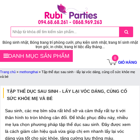
Bóng sinh nhật, Bóng trang trí phòng cưới, phụ kiện sinh nhật, trang trí sinh nhật
trọn gói, in chibi, trang trí tiệc đầy tháng...
DANH MỤC SẢN PHẨM
0
GIỎ HÀNG
Trang chủ
»
methongthai
»
Tập thể dục sau sinh - lấy lại vóc dáng, củng cố sức khỏe mẹ
và bé
TẬP THỂ DỤC SAU SINH - LẤY LẠI VÓC DÁNG, CỦNG CỐ
SỨC KHỎE MẸ VÀ BÉ
Sau sinh, các mẹ bỉm sữa rất khổ sỡ và cảm thấy rất tự ti với
thân hình to tròn không cân đối. Để khắc phục điều này, nhiều
mẹ lựa chọn phương pháp tập thể dục sau sinh. Đây được xem
là cách giảm cân hiệu quả vừa giúp chị em nhanh lấy lại vóc
dáng vừa tốt cho sức khỏe, tăng cường lưu thông máu.