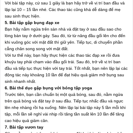
Với bài tập này, cứ sau 1 giây là bạn hãy trở về vị trí ban đầu và
lặp lại 10 – 15 lần nhé. Các thao tác cũng khá dễ dàng để mẹ
sau sinh thực hiện.
5. Bài tập gập bụng đạp xe
Bạn hãy nằm ngửa trên sàn nhà và đặt tay ở sau đầu sao cho
lòng bàn tay ở dưới gáy. Sau đó, từ từ nâng đầu gối lên cho đến
khi vuông góc với mặt đất thì giữ yên. Tiếp tục, di chuyển phần
cẳng chân song song với mặt đất.
Với tư thế này, bạn hãy thực hiện các thao tác đạp xe rồi đưa
khuỷu tay phải chạm vào đầu gối trái. Sau đó, trở về vị trí ban
đầu và tiếp tục thực hiện với tay trái. Tốt nhất, bạn nên lặp lại các
động tác này khoảng 10 lần để đạt hiệu quả giảm mỡ bụng sau
sinh nhanh nhất.
6. Bài thể dục gập bụng với bóng tập yoga
Trước tiên, bạn cần chuẩn bị một quả bóng, sau đó, nằm ngửa
trên quả bóng và đặt tay ở sau đầu. Tiếp tục nhấc đầu và ngực
lên nhẹ nhàng rồi hạ xuống. Nên lặp lại bài tập này 5 lần mỗi khi
tập, mỗi lần sẽ nghỉ vài nhịp rồi tăng tần suất lên 10 lần để tăng
cao hiệu quả giảm cân.
7. Bài tập vươn tay