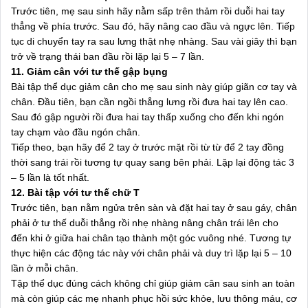
Trước tiên, mẹ sau sinh hãy nằm sấp trên thảm rồi duỗi hai tay
thẳng về phía trước. Sau đó, hãy nâng cao đầu và ngực lên. Tiếp
tục di chuyển tay ra sau lưng thật nhẹ nhàng. Sau vài giây thì bạn
trở về trạng thái ban đầu rồi lặp lại 5 – 7 lần.
11. Giảm cân với tư thế gập bụng
Bài tập thể dục giảm cân cho mẹ sau sinh này giúp giãn cơ tay và
chân. Đầu tiên, bạn cần ngồi thẳng lưng rồi đưa hai tay lên cao.
Sau đó gập người rồi đưa hai tay thấp xuống cho đến khi ngón
tay chạm vào đầu ngón chân.
Tiếp theo, bạn hãy để 2 tay ở trước mặt rồi từ từ để 2 tay đồng
thời sang trái rồi tương tự quay sang bên phải. Lặp lại động tác 3
– 5 lần là tốt nhất.
12. Bài tập với tư thế chữ T
Trước tiên, bạn nằm ngửa trên sàn và đặt hai tay ở sau gáy, chân
phải ở tư thế duỗi thẳng rồi nhẹ nhàng nâng chân trái lên cho
đến khi ở giữa hai chân tạo thành một góc vuông nhé. Tương tự
thực hiện các động tác này với chân phải và duy trì lặp lại 5 – 10
lần ở mỗi chân.
Tập thể dục đúng cách không chỉ giúp giảm cân sau sinh an toàn
mà còn giúp các mẹ nhanh phục hồi sức khỏe, lưu thông máu, cơ