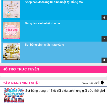
Shop bán đồ trang trí sinh nhật tại Hàng Mã
Bảng tên sinh nhật cho bé
Set bóng sinh nhật màu vàng
HỖ TRỢ TRỰC TUYẾN
CẨM NANG SINH NHẬT
Xem thêm
Set bóng trang trí Biệt đội siêu anh hùng giải cứu thế giới