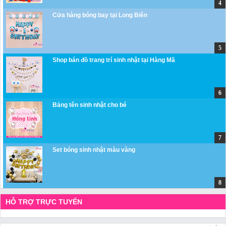
Cửa hàng bóng bay tại Long Biên
Shop bán đồ trang trí sinh nhật tại Hàng Mã
Bảng tên sinh nhật cho bé
Set bóng sinh nhật màu vàng
HỖ TRỢ TRỰC TUYẾN