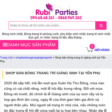
Bóng sinh nhật, Bóng trang trí phòng cưới, phụ kiện sinh nhật, trang trí sinh nhật
trọn gói, in chibi, trang trí tiệc đầy tháng...
DANH MỤC SẢN PHẨM
0
GIỎ HÀNG
Trang chủ
»
shopbanbongtrangtrigiangsinh
»
Shop bán bóng trang trí giáng sinh tại Yên
Phụ
SHOP BÁN BÓNG TRANG TRÍ GIÁNG SINH TẠI YÊN PHỤ
2020 đã sắp hết, trải lần lượt qua Xuân Hạ Thu Đông, mùa nào
cũng có cái chất riêng, một lễ hội đặc trưng riêng. Đối với mùa
Đông rét mướt, đó chính là lễ Giáng sinh của sự sum vầy và tụ
họp gia đình ấm cúng, ngày lễ của thời gian bên gia đình và
người thân yêu. Mọi người sẽ trang trí nhà cửa, nấu những món
ăn đặc trưng lễ hội để cùng ngồi lại tụ họp bên nhau. Nhân dịp lễ