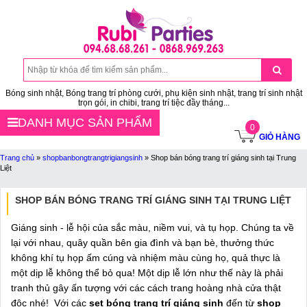
Bóng sinh nhật, Bóng trang trí phòng cưới, phụ kiện sinh nhật, trang trí sinh nhật
trọn gói, in chibi, trang trí tiệc đầy tháng...
DANH MỤC SẢN PHẨM
0
GIỎ HÀNG
Trang chủ
»
shopbanbongtrangtrigiangsinh
»
Shop bán bóng trang trí giáng sinh tại Trung
Liệt
SHOP BÁN BÓNG TRANG TRÍ GIÁNG SINH TẠI TRUNG LIỆT
Giáng sinh - lễ hội của sắc màu, niềm vui, và tụ họp. Chúng ta về
lại với nhau, quây quần bên gia đình và bạn bè, thưởng thức
không khí tụ họp ấm cúng và nhiệm màu cùng họ, quả thực là
một dịp lễ không thể bỏ qua! Một dịp lễ lớn như thế này là phải
tranh thủ gây ấn tượng với các cách trang hoàng nhà cửa thật
độc nhé! Với các
set bóng trang trí giáng sinh
đến từ
shop