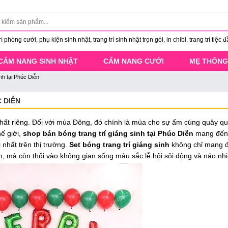
 phòng cưới, phụ kiện sinh nhật, trang trí sinh nhật trọn gói, in chibi, trang trí tiệc đ
CẨM NANG SINH NHẬT
CẨM NANG CƯỚI
MẸ THÔNG
nh tại Phúc Diễn
 DIỄN
hất riêng. Đối với mùa Đông, đó chính là mùa cho sự ấm cúng quây q
hế giới,
shop bán bóng trang trí giáng sinh tại Phúc Diễn
mang đến
 nhất trên thị trường.
Set bóng trang trí giáng sinh
không chỉ mang 
, mà còn thổi vào không gian sống màu sắc lễ hội sôi động và náo nhi