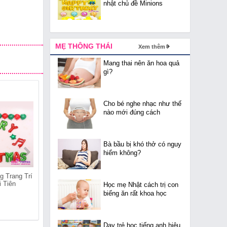
nhật chủ đề Minions
MẸ THÔNG THÁI
Xem thêm
Mang thai nên ăn hoa quả
gì?
Cho bé nghe nhạc như thế
nào mới đúng cách
Bà bầu bị khó thở có nguy
hiểm không?
g Trang Trí
Shop Bán Bóng Trang Trí
Shop Bán Bóng Trang Trí
i Tiên
Giáng Sinh Tại Tàm Xá
Giáng Sinh Tại Nguyễn
Học mẹ Nhật cách trị con
Khê
biếng ăn rất khoa học
Dạy trẻ học tiếng anh hiệu