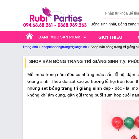
Bóng sinh nhật, Bóng trang trí
GIỚI THIỆU
DANH MỤC SẢN PHẨM
Trang chủ
»
shopbanbongtrangtrigiangsinh
»
Shop bán bóng trang trí giáng si
SHOP BÁN BÓNG TRANG TRÍ GIÁNG SINH TẠI PHÚC
Mỗi mùa trong năm đều có những màu sắc, lễ hội đậm c
Giáng sinh. Theo dõi sát xao xu hướng lễ hội trên toàn t
những
set bóng trang trí giáng sinh
đẹp - độc - lạ, mới
không khí ấm cúng, gần gũi trong buổi sum họp cuối năm