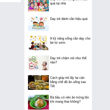
quả tại nhà
Dạy trẻ đánh vần hiệu quả
9 kỹ năng sống cần dạy cho
bé từ sớm
Dạy trẻ chậm nói như thế
nào?
Cách giúp trẻ lấy lại cân
bằng chế độ ăn uống sau
Tết
Bà bầu có nên ăn trứng lộn
khi mang thai không?