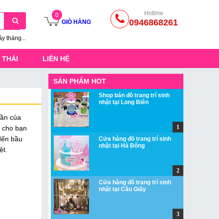
Hotline
0
0946868261
GIỎ HÀNG
ầy tháng...
 THÁI
LIÊN HỆ
SẢN PHẨM HOT
Shop bán đồ trang trí sinh
nhật tại Long Biên
uần của
 cho bạn
đến bầu
Cửa hàng đồ trang trí sinh
nhật tại Hà Đông
ệt.
Cửa hàng đồ trang trí sinh
nhật tại Cầu Giấy