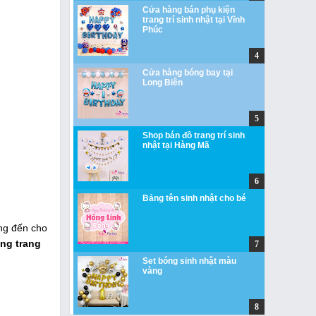
Cửa hàng bán phụ kiện
trang trí sinh nhật tại Vĩnh
Phúc
Cửa hàng bóng bay tại
Long Biên
Shop bán đồ trang trí sinh
nhật tại Hàng Mã
Bảng tên sinh nhật cho bé
ng đến cho
óng trang
Set bóng sinh nhật màu
vàng