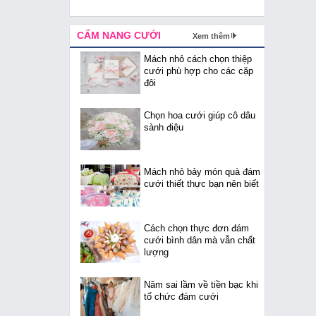
CẨM NANG CƯỚI
Xem thêm
Mách nhỏ cách chọn thiệp
cưới phù hợp cho các cặp
đôi
Chọn hoa cưới giúp cô dâu
sành điệu
Mách nhỏ bảy món quà đám
cưới thiết thực bạn nên biết
Cách chọn thực đơn đám
cưới bình dân mà vẫn chất
lượng
Năm sai lầm về tiền bạc khi
tổ chức đám cưới