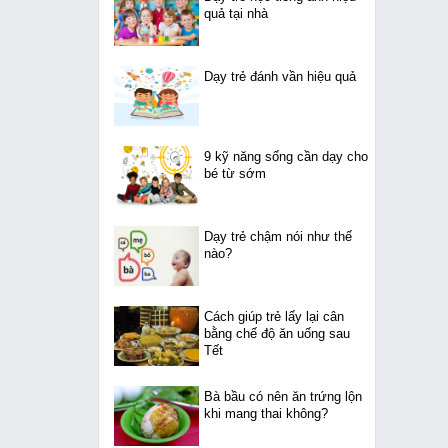
quả tại nhà
Dạy trẻ đánh vần hiệu quả
9 kỹ năng sống cần dạy cho
bé từ sớm
Dạy trẻ chậm nói như thế
nào?
Cách giúp trẻ lấy lại cân
bằng chế độ ăn uống sau
Tết
Bà bầu có nên ăn trứng lộn
khi mang thai không?