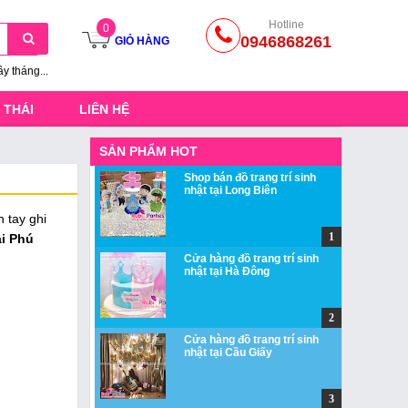
Hotline
0
0946868261
GIỎ HÀNG
ầy tháng...
 THÁI
LIÊN HỆ
SẢN PHẨM HOT
Shop bán đồ trang trí sinh
nhật tại Long Biên
 tay ghi
ại Phú
Cửa hàng đồ trang trí sinh
nhật tại Hà Đông
Cửa hàng đồ trang trí sinh
nhật tại Cầu Giấy