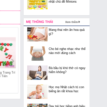
nhật chủ đề Minions
MẸ THÔNG THÁI
Xem thêm
Mang thai nên ăn hoa quả
gì?
Cho bé nghe nhạc như thế
nào mới đúng cách
Bà bầu bị khó thở có nguy
hiểm không?
g Trang Trí
Shop Bán Bóng Trang Trí
Shop Bán Bóng Trang Trí
i Tiên
Giáng Sinh Tại Tàm Xá
Giáng Sinh Tại Nguyễn
Khê
Học mẹ Nhật cách trị con
biếng ăn rất khoa học
Dạy trẻ học tiếng anh hiệu