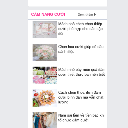
CẨM NANG CƯỚI
Xem thêm
Mách nhỏ cách chọn thiệp
cưới phù hợp cho các cặp
đôi
Chọn hoa cưới giúp cô dâu
sành điệu
Mách nhỏ bảy món quà đám
cưới thiết thực bạn nên biết
Cách chọn thực đơn đám
cưới bình dân mà vẫn chất
lượng
Năm sai lầm về tiền bạc khi
tổ chức đám cưới