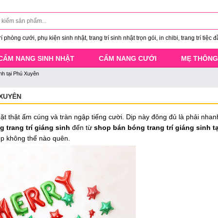
 phòng cưới, phụ kiện sinh nhật, trang trí sinh nhật trọn gói, in chibi, trang trí tiệc đ
CẨM NANG SINH NHẬT
CẨM NANG CƯỚI
MẸ THÔNG
inh tại Phú Xuyên
 XUYÊN
ặt thật ấm cúng và tràn ngập tiếng cười. Dịp này đông đủ là phải nhanh
g trang trí giáng sinh
đến từ
shop bán bóng trang trí giáng sinh t
ọp không thể nào quên.