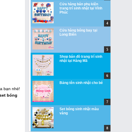
Cửa hàng bán phụ kiện
trang trí sinh nhật tại Vĩnh
Phúc
Cửa hàng bóng bay tại
Long Biên
Shop bán đồ trang trí sinh
nhật tại Hàng Mã
Bảng tên sinh nhật cho bé
ra bạn nhé!
set bóng
Set bóng sinh nhật màu
vàng