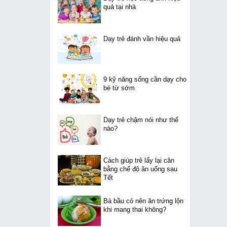
quả tại nhà
Dạy trẻ đánh vần hiệu quả
9 kỹ năng sống cần dạy cho
bé từ sớm
Dạy trẻ chậm nói như thế
nào?
Cách giúp trẻ lấy lại cân
bằng chế độ ăn uống sau
Tết
Bà bầu có nên ăn trứng lộn
khi mang thai không?