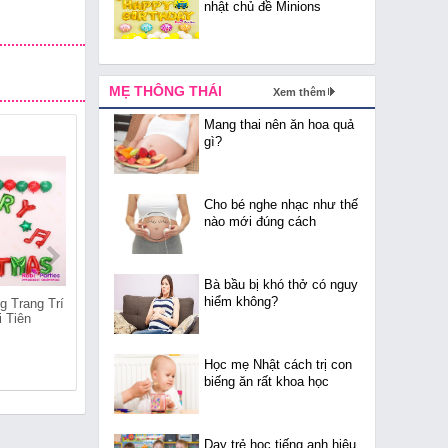
nhật chủ đề Minions
MẸ THÔNG THÁI
Xem thêm
Mang thai nên ăn hoa quả
gì?
Cho bé nghe nhạc như thế
nào mới đúng cách
Bà bầu bị khó thở có nguy
hiểm không?
g Trang Trí
Shop Bán Bóng Trang Trí
Shop Bán Bóng Trang Trí
i Tiên
Giáng Sinh Tại Tàm Xá
Giáng Sinh Tại Nguyễn
Khê
Học mẹ Nhật cách trị con
biếng ăn rất khoa học
Dạy trẻ học tiếng anh hiệu