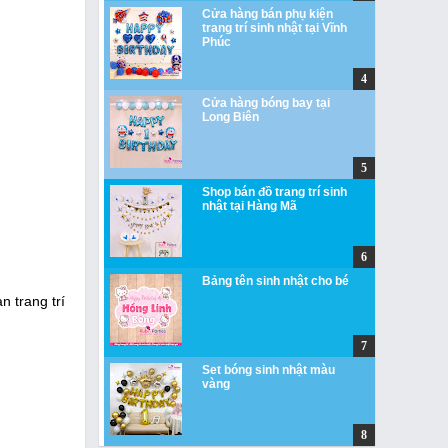
Cửa hàng bán phụ kiện
trang trí sinh nhật tại Vĩnh
Phúc
Cửa hàng bóng bay tại
Long Biên
Shop bán đồ trang trí sinh
nhật tại Hàng Mã
Bảng tên sinh nhật cho bé
 trang trí
Set bóng sinh nhật màu
vàng