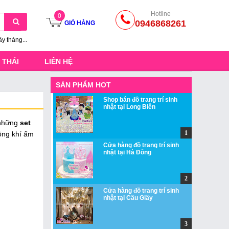
Hotline
0
0946868261
GIỎ HÀNG
ầy tháng...
 THÁI
LIÊN HỆ
SẢN PHẨM HOT
Shop bán đồ trang trí sinh
nhật tại Long Biên
những
set
ông khí ấm
Cửa hàng đồ trang trí sinh
nhật tại Hà Đông
Cửa hàng đồ trang trí sinh
nhật tại Cầu Giấy