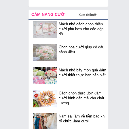
CẨM NANG CƯỚI
Xem thêm
Mách nhỏ cách chọn thiệp
cưới phù hợp cho các cặp
đôi
Chọn hoa cưới giúp cô dâu
sành điệu
Mách nhỏ bảy món quà đám
cưới thiết thực bạn nên biết
Cách chọn thực đơn đám
cưới bình dân mà vẫn chất
lượng
Năm sai lầm về tiền bạc khi
tổ chức đám cưới