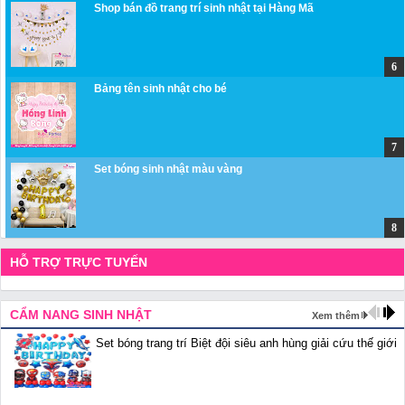
Shop bán đồ trang trí sinh nhật tại Hàng Mã
Bảng tên sinh nhật cho bé
Set bóng sinh nhật màu vàng
HỖ TRỢ TRỰC TUYẾN
CẨM NANG SINH NHẬT
Xem thêm
Set bóng trang trí Biệt đội siêu anh hùng giải cứu thế giới