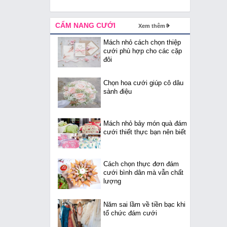
CẨM NANG CƯỚI
Xem thêm
Mách nhỏ cách chọn thiệp
cưới phù hợp cho các cặp
đôi
Chọn hoa cưới giúp cô dâu
sành điệu
Mách nhỏ bảy món quà đám
cưới thiết thực bạn nên biết
Cách chọn thực đơn đám
cưới bình dân mà vẫn chất
lượng
Năm sai lầm về tiền bạc khi
tổ chức đám cưới