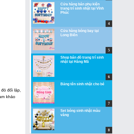
Cửa hàng bán phụ kiện
trang trí sinh nhật tại Vĩnh
Phúc
Cửa hàng bóng bay tại
Long Biên
Shop bán đồ trang trí sinh
nhật tại Hàng Mã
Bảng tên sinh nhật cho bé
đỏ đối lập,
am khảo
Set bóng sinh nhật màu
vàng