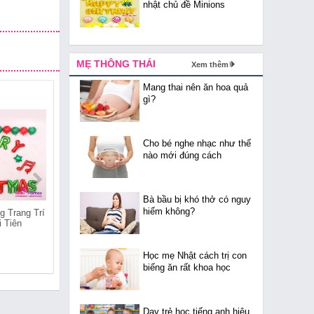
nhật chủ đề Minions
MẸ THÔNG THÁI
Xem thêm
Mang thai nên ăn hoa quả
gì?
Cho bé nghe nhạc như thế
nào mới đúng cách
Bà bầu bị khó thở có nguy
hiểm không?
g Trang Trí
Shop Bán Bóng Trang Trí
Shop Bán Bóng Trang Trí
i Tiên
Giáng Sinh Tại Tàm Xá
Giáng Sinh Tại Nguyễn
Khê
Học mẹ Nhật cách trị con
biếng ăn rất khoa học
Dạy trẻ học tiếng anh hiệu