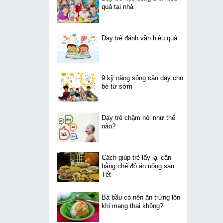
quả tại nhà
Dạy trẻ đánh vần hiệu quả
9 kỹ năng sống cần dạy cho
bé từ sớm
Dạy trẻ chậm nói như thế
nào?
Cách giúp trẻ lấy lại cân
bằng chế độ ăn uống sau
Tết
Bà bầu có nên ăn trứng lộn
khi mang thai không?