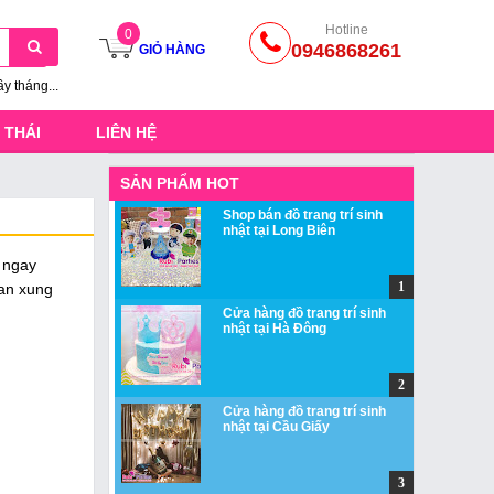
Hotline
0
0946868261
GIỎ HÀNG
ầy tháng...
 THÁI
LIÊN HỆ
SẢN PHẨM HOT
Shop bán đồ trang trí sinh
nhật tại Long Biên
 ngay
ian xung
Cửa hàng đồ trang trí sinh
nhật tại Hà Đông
Cửa hàng đồ trang trí sinh
nhật tại Cầu Giấy