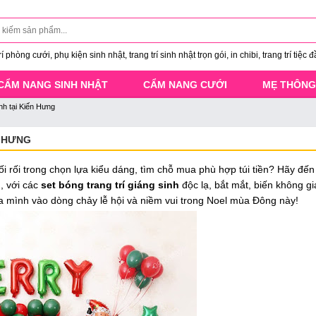
 phòng cưới, phụ kiện sinh nhật, trang trí sinh nhật trọn gói, in chibi, trang trí tiệc đ
CẨM NANG SINH NHẬT
CẨM NANG CƯỚI
MẸ THÔNG
nh tại Kiến Hưng
N HƯNG
 rối trong chọn lựa kiểu dáng, tìm chỗ mua phù hợp túi tiền? Hãy đến
g
, với các
set bóng trang trí giáng sinh
độc lạ, bắt mắt, biến không g
 mình vào dòng chảy lễ hội và niềm vui trong Noel mùa Đông này!