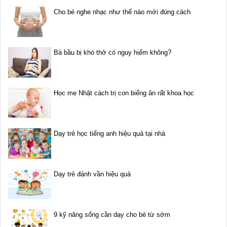
Cho bé nghe nhạc như thế nào mới đúng cách
Bà bầu bị khó thở có nguy hiểm không?
Học mẹ Nhật cách trị con biếng ăn rất khoa học
Dạy trẻ học tiếng anh hiệu quả tại nhà
Dạy trẻ đánh vần hiệu quả
9 kỹ năng sống cần dạy cho bé từ sớm