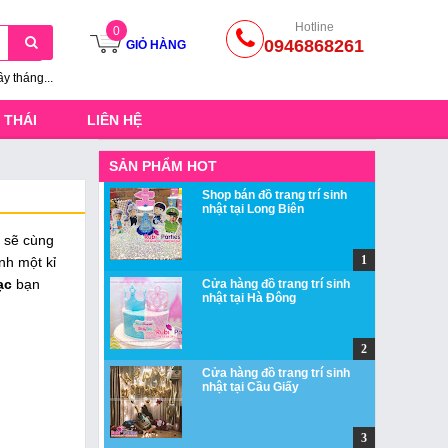
Hotline
0
0946868261
GIỎ HÀNG
ầy tháng...
 THÁI
LIÊN HỆ
SẢN PHẨM HOT
Shop bán đồ trang trí sinh
nhật tại Long Biên
i sẽ cùng
nh một kỉ
ạc
bạn
Cửa hàng đồ trang trí sinh
nhật tại Hà Đông
Cửa hàng đồ trang trí sinh
nhật tại Cầu Giấy