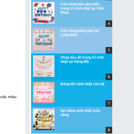
Cửa hàng bán phụ kiện
trang trí sinh nhật tại Vĩnh
Phúc
Cửa hàng bóng bay tại
Long Biên
Shop bán đồ trang trí sinh
nhật tại Hàng Mã
Bảng tên sinh nhật cho bé
, các màu
Set bóng sinh nhật màu
vàng