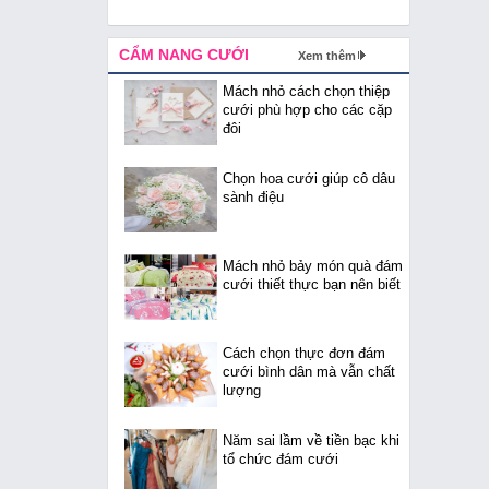
CẨM NANG CƯỚI
Xem thêm
Mách nhỏ cách chọn thiệp
cưới phù hợp cho các cặp
đôi
Chọn hoa cưới giúp cô dâu
sành điệu
Mách nhỏ bảy món quà đám
cưới thiết thực bạn nên biết
Cách chọn thực đơn đám
cưới bình dân mà vẫn chất
lượng
Năm sai lầm về tiền bạc khi
tổ chức đám cưới