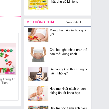
nhật chủ đề Minions
MẸ THÔNG THÁI
Xem thêm
Mang thai nên ăn hoa quả
gì?
Cho bé nghe nhạc như thế
nào mới đúng cách
Bà bầu bị khó thở có nguy
hiểm không?
g Trang Trí
Shop Bán Bóng Trang Trí
Shop Bán Bóng Trang Trí
i Tiên
Giáng Sinh Tại Tàm Xá
Giáng Sinh Tại Nguyễn
Khê
Học mẹ Nhật cách trị con
biếng ăn rất khoa học
Dạy trẻ học tiếng anh hiệu