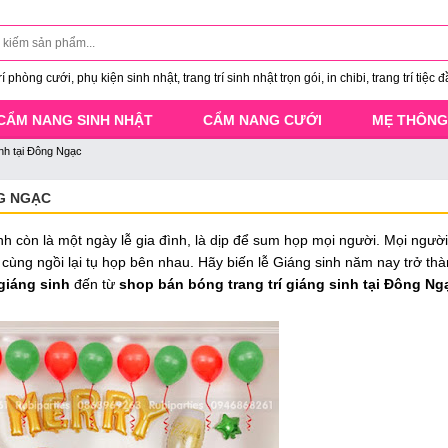
 phòng cưới, phụ kiện sinh nhật, trang trí sinh nhật trọn gói, in chibi, trang trí tiệc đ
CẨM NANG SINH NHẬT
CẨM NANG CƯỚI
MẸ THÔNG
inh tại Đông Ngạc
NG NGẠC
h còn là một ngày lễ gia đình, là dịp để sum họp mọi người. Mọi ngườ
 cùng ngồi lại tụ họp bên nhau. Hãy biến lễ Giáng sinh năm nay trở thà
 giáng sinh
đến từ
shop bán bóng trang trí giáng sinh tại Đông Ng