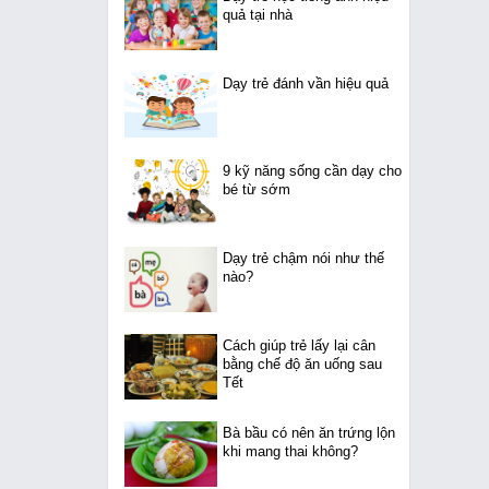
quả tại nhà
Dạy trẻ đánh vần hiệu quả
9 kỹ năng sống cần dạy cho
bé từ sớm
Dạy trẻ chậm nói như thế
nào?
Cách giúp trẻ lấy lại cân
bằng chế độ ăn uống sau
Tết
Bà bầu có nên ăn trứng lộn
khi mang thai không?