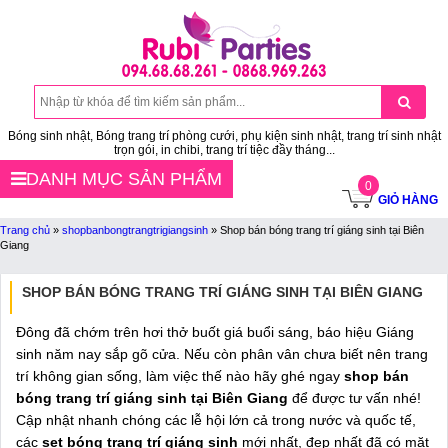
Bóng sinh nhật, Bóng trang trí phòng cưới, phụ kiện sinh nhật, trang trí sinh nhật
trọn gói, in chibi, trang trí tiệc đầy tháng...
DANH MỤC SẢN PHẨM
0
GIỎ HÀNG
Trang chủ
»
shopbanbongtrangtrigiangsinh
»
Shop bán bóng trang trí giáng sinh tại Biên
Giang
SHOP BÁN BÓNG TRANG TRÍ GIÁNG SINH TẠI BIÊN GIANG
Đông đã chớm trên hơi thở buốt giá buổi sáng, báo hiệu Giáng
sinh năm nay sắp gõ cửa. Nếu còn phân vân chưa biết nên trang
trí không gian sống, làm việc thế nào hãy ghé ngay
shop bán
bóng trang trí giáng sinh tại Biên Giang
để được tư vấn nhé!
Cập nhật nhanh chóng các lễ hội lớn cả trong nước và quốc tế,
các
set bóng trang trí giáng sinh
mới nhất, đẹp nhất đã có mặt