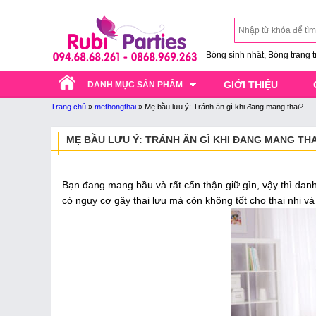
Bóng sinh nhật, Bóng trang trí
GIỚI THIỆU
DANH MỤC SẢN PHẨM
Trang chủ
»
methongthai
»
Mẹ bầu lưu ý: Tránh ăn gì khi đang mang thai?
MẸ BẦU LƯU Ý: TRÁNH ĂN GÌ KHI ĐANG MANG THA
Bạn đang mang bầu và rất cẩn thận giữ gìn, vậy thì dan
có nguy cơ gây thai lưu mà còn không tốt cho thai nhi v