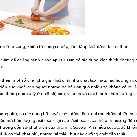
rơn ở tử cung, khiến tử cung co bóp, làm tăng khả năng bị lưu thai.
ghiệm đã chứng minh nước ép rau sam có tác dụng kích thích tử cung r
ai.
 thêm một số chất phụ gia nhất định như chất tạo màu, tạo hương vị, 
ến sức khoẻ con người nhưng bà bầu ăn quá nhiều sẽ không có lợi. N
o, thông qua xử lý ở nhiệt độ cao, vitamin và các thành phần dưỡng c
hong phú, có tác dụng bổ huyết, nên dùng làm loại rau chống thiếu má
ều mà hàm lượng axit oxalic lại cao. Axit oxalic có thể ảnh hưởng đến
 hưởng đến sự phát triển của thai nhi. Sôcôla: Ăn nhiều sôcôla dễ khiế
là cơ thể phát phì, nhưng lại thiếu hụt các dưỡng chất cần thiết.