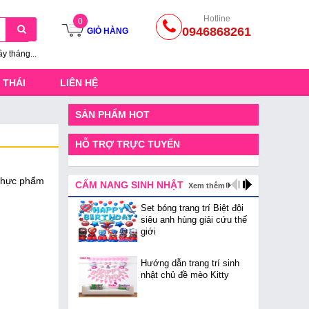
Hotline
0
0946868261
GIỎ HÀNG
ầy tháng...
 THÁI
LIÊN HỆ
SẢN PHẨM HOT
HỖ TRỢ TRỰC TUYẾN
 thực phẩm
CẨM NANG SINH NHẬT
Xem thêm
Set bóng trang trí Biệt đội
siêu anh hùng giải cứu thế
giới
Hướng dẫn trang trí sinh
nhật chủ đề mèo Kitty