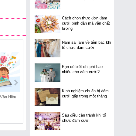
Cách chọn thực đơn đám
cưới bình dân mà vẫn chất
lượng
Năm sai lầm về tiền bạc khi
tổ chức đám cưới
Bạn có biết chi phí bao
nhiêu cho đám cưới?
Kinh nghiệm chuẩn bị đám
cưới gấp trong một tháng
 Vần Hiệu
Dạy Trẻ Chậm Nói Như
Cách Giúp Trẻ Lấy Lại
Thế Nào?
Cân Bằng Chế Độ Ăn
Uống Sau Tết
Sáu điều cần tránh khi tổ
chức đám cưới