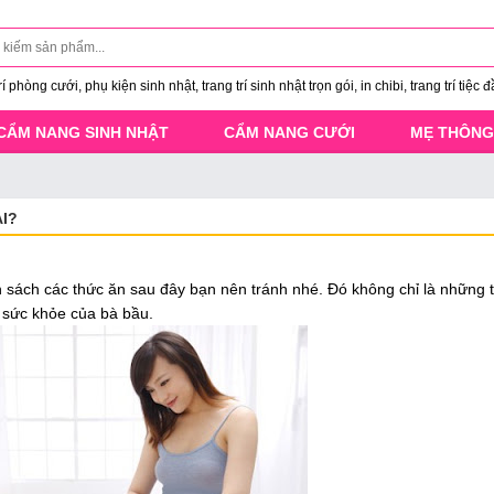
 phòng cưới, phụ kiện sinh nhật, trang trí sinh nhật trọn gói, in chibi, trang trí tiệc đ
CẨM NANG SINH NHẬT
CẨM NANG CƯỚI
MẸ THÔNG
I?
h sách các thức ăn sau đây bạn nên tránh nhé. Đó không chỉ là những
à sức khỏe của bà bầu.