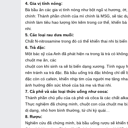
4. Gia vị tính nóng:
Bà bầu ăn các gia vị tính nóng như bột ngũ vị hương, ớt
chính: Thành phần chính của mì chính là MSG, sẽ tác dụ
chính làm tiêu hao lượng lớn kẽm trong cơ thể, khiến bà b
nhi.
5. Các loại rau dưa muối:
Chất N-nitrosamine trong đó có thể khiến thai nhi bị biế
6. Trà đặc:
Một bác sỹ của Anh đã phát hiện ra trong lá trà có không 
chuột mẹ ăn, các
chuột con khi sinh ra sẽ bị biến dạng xương. Tính nguy h
nên tránh xa trà đặc. Bà bầu uống trà đặc không chỉ dễ 
đặc còn có cafein, khiến nhịp tim của người mẹ tăng nhan
ảnh hưởng đến sức khoẻ của bà mẹ và thai nhi.
7. Cà phê và các loại thức uống như coca:
Thành phần chủ yếu của cà phê và côca là các chất alkal
Thực nghiệm đã chứng minh, chuột con của chuột mẹ bị t
dị dạng, nhỏ hơn bình thường, tứ chi kỳ quái…
8. Rượu:
Nghiên cứu đã chứng minh, bà bầu uống rượu sẽ khiến tha