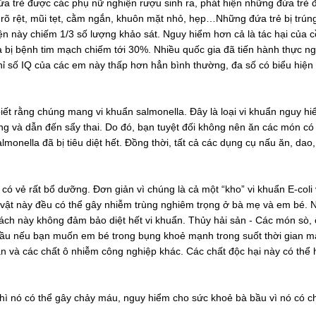
a trẻ được các phụ nữ nghiện rượu sinh ra, phát hiện những đứa trẻ 
rõ rệt, mũi tẹt, cằm ngắn, khuôn mặt nhỏ, hẹp…Những đứa trẻ bị trún
n này chiếm 1/3 số lượng khảo sát. Nguy hiểm hơn cả là tác hại của c
a bị bệnh tim mạch chiếm tới 30%. Nhiều quốc gia đã tiến hành thực n
hỉ số IQ của các em này thấp hơn hẳn bình thường, đa số có biểu hiện
iết rằng chúng mang vi khuẩn salmonella. Đây là loại vi khuẩn nguy h
ặng và dẫn đến sẩy thai. Do đó, bạn tuyệt đối không nên ăn các món có
onella đã bị tiêu diệt hết. Đồng thời, tất cả các dụng cụ nấu ăn, dao,
có vẻ rất bổ dưỡng. Đơn giản vì chúng là cả một “kho” vi khuẩn E-coli
 vật này đều có thể gây nhiễm trùng nghiêm trọng ở bà mẹ và em bé. N
cách này không đảm bảo diệt hết vi khuẩn. Thủy hải sản - Các món sò, 
bầu nếu bạn muốn em bé trong bụng khoẻ mạnh trong suốt thời gian m
ân và các chất ô nhiễm công nghiệp khác. Các chất độc hại này có thể 
 thì nó có thể gây chảy máu, nguy hiểm cho sức khoẻ bà bầu vì nó có 