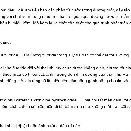
, hạt tiêu…dễ làm tiêu hao các phần tử nước trong đường ruột, gây táo
ng với chất kẽm trong máu, rồi thải ra ngoài qua đường nước tiểu. Ăn
ầu bị thiếu kẽm. Mà kẽm lại là chất cần thiết cho quá trình phát triển 
n dạng.
ít fluoride. Hàm lượng fluoride trong 1 ly trà đặc có thể đạt tới 1,25mg
ại của fluoride đối với thai nhi tuy chưa được khẳng định, nhưng tốt nh
bị thiếu máu do thiếu sắt, ảnh hưởng đến dinh dưỡng của thai nhi. Mà t
h, đồng thời gia tăng số lần tiểu tiện, làm tăng gánh nặng cho tim và 
oid như cafein và clonidine hydrochloride… Thai nhi rất mẫn cảm với c
iêm chất cafein có biểu hiện dị tật bẩm sinh như không mắt, rạn cột 
i nhi bị dị tật hoặc ảnh hưởng đến trí não.