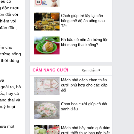
đều có
g độc rượu
ồn đối với
Cách giúp trẻ lấy lại cân
ghiệm với
bằng chế độ ăn uống sau
Tết
 đần độn,
Bà bầu có nên ăn trứng lộn
khi mang thai không?
iểm cho
 trứng sống
 thớt dùng
CẨM NANG CƯỚI
Xem thêm
 và
Mách nhỏ cách chọn thiệp
cưới phù hợp cho các cặp
goài ra, bà
đôi
ốc, hay cá
ang thai và
Chọn hoa cưới giúp cô dâu
huỷ hoại
sành điệu
chứa một
Mách nhỏ bảy món quà đám
cưới thiết thực bạn nên biết