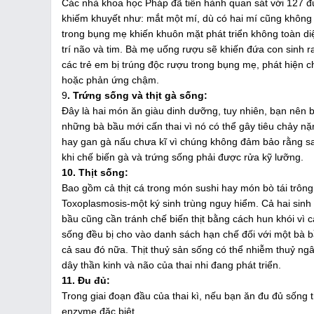
Các nhà khoa học Pháp đã tiến hành quan sát với 127 đứ
khiếm khuyết như: mắt một mí, dù có hai mí cũng không 
trong bụng mẹ khiến khuôn mặt phát triển không toàn diệ
trí não và tim. Bà mẹ uống rượu sẽ khiến đứa con sinh r
các trẻ em bị trúng độc rượu trong bụng mẹ, phát hiện c
hoặc phản ứng chậm.
9
. Trứng sống và thịt gà sống:
Đây là hai món ăn giàu dinh dưỡng, tuy nhiên, bạn nên b
những bà bầu mới cấn thai vì nó có thể gây tiêu chảy n
hay gan gà nấu chưa kĩ vì chúng không đảm bảo rằng salm
khi chế biến gà và trứng sống phải được rửa kỹ lưỡng.
10. Thịt sống:
Bao gồm cả thịt cá trong món sushi hay món bò tái trông 
Toxoplasmosis-một ký sinh trùng nguy hiểm. Cả hai sinh
bầu cũng cần tránh chế biến thịt bằng cách hun khói vì 
sống đều bị cho vào danh sách hạn chế đối với một bà 
cả sau đó nữa. Thịt thuỷ sản sống có thể nhiễm thuỷ ng
dây thần kinh và não của thai nhi đang phát triển.
11. Đu đủ:
Trong giai đoạn đầu của thai kì, nếu bạn ăn đu đủ sống
enzyme đặc biệt.