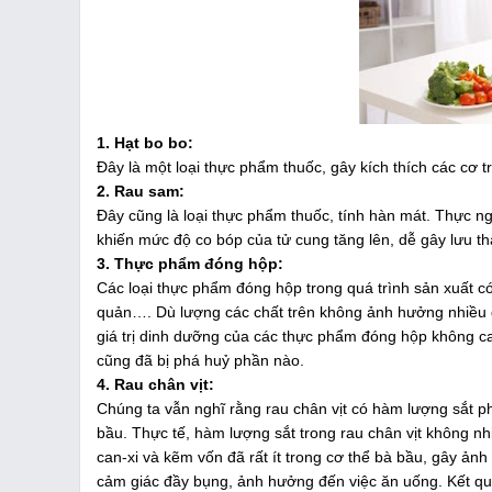
1. Hạt bo bo:
Đây là một loại thực phẩm thuốc, gây kích thích các cơ t
2. Rau sam:
Đây cũng là loại thực phẩm thuốc, tính hàn mát. Thực n
khiến mức độ co bóp của tử cung tăng lên, dễ gây lưu th
3. Thực phẩm đóng hộp:
Các loại thực phẩm đóng hộp trong quá trình sản xuất có
quản…. Dù lượng các chất trên không ảnh hưởng nhiều đ
giá trị dinh dưỡng của các thực phẩm đóng hộp không ca
cũng đã bị phá huỷ phần nào.
4. Rau chân vịt:
Chúng ta vẫn nghĩ rằng rau chân vịt có hàm lượng sắt p
bầu. Thực tế, hàm lượng sắt trong rau chân vịt không nhi
can-xi và kẽm vốn đã rất ít trong cơ thể bà bầu, gây ảnh
cảm giác đầy bụng, ảnh hưởng đến việc ăn uống. Kết quả 