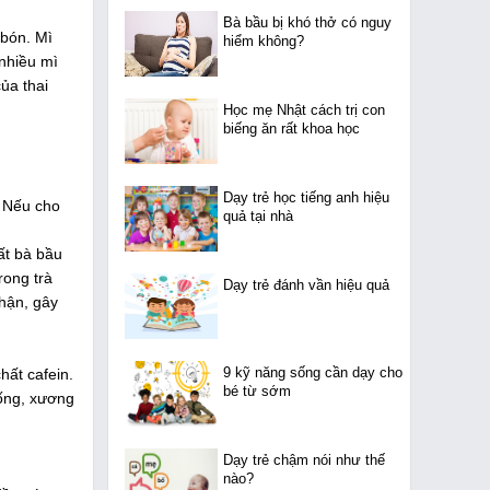
Bà bầu bị khó thở có nguy
 bón. Mì
hiểm không?
 nhiều mì
của thai
Học mẹ Nhật cách trị con
biếng ăn rất khoa học
Dạy trẻ học tiếng anh hiệu
. Nếu cho
quả tại nhà
ất bà bầu
rong trà
Dạy trẻ đánh vần hiệu quả
thận, gây
9 kỹ năng sống cần dạy cho
hất cafein.
bé từ sớm
sống, xương
Dạy trẻ chậm nói như thế
nào?