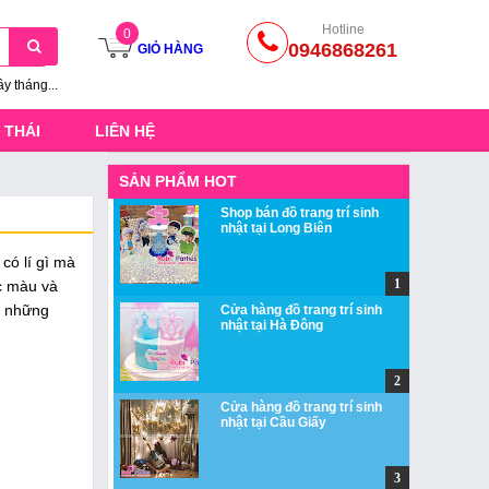
Hotline
0
0946868261
GIỎ HÀNG
ầy tháng...
 THÁI
LIÊN HỆ
SẢN PHẨM HOT
Shop bán đồ trang trí sinh
nhật tại Long Biên
có lí gì mà
ắc màu và
ề những
Cửa hàng đồ trang trí sinh
nhật tại Hà Đông
Cửa hàng đồ trang trí sinh
nhật tại Cầu Giấy