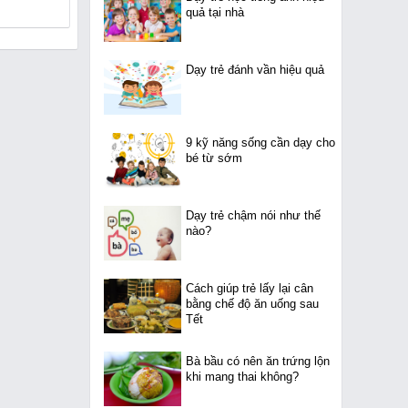
quả tại nhà
Dạy trẻ đánh vần hiệu quả
9 kỹ năng sống cần dạy cho
bé từ sớm
Dạy trẻ chậm nói như thế
nào?
Cách giúp trẻ lấy lại cân
bằng chế độ ăn uống sau
Tết
Bà bầu có nên ăn trứng lộn
khi mang thai không?