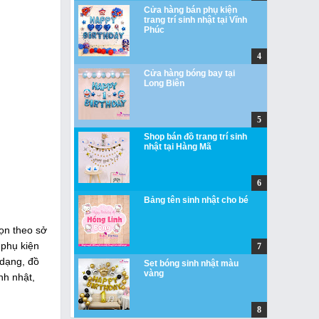
Cửa hàng bán phụ kiện
trang trí sinh nhật tại Vĩnh
Phúc
Cửa hàng bóng bay tại
Long Biên
Shop bán đồ trang trí sinh
nhật tại Hàng Mã
Bảng tên sinh nhật cho bé
họn theo sở
 phụ kiện
 dạng, đồ
Set bóng sinh nhật màu
vàng
nh nhật,