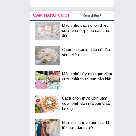
CẨM NANG CƯỚI
Xem thêm
Mách nhỏ cách chọn thiệp
cưới phù hợp cho các cặp
đôi
Chọn hoa cưới giúp cô dâu
sành điệu
Mách nhỏ bảy món quà đám
cưới thiết thực bạn nên biết
Cách chọn thực đơn đám
cưới bình dân mà vẫn chất
lượng
Năm sai lầm về tiền bạc khi
tổ chức đám cưới