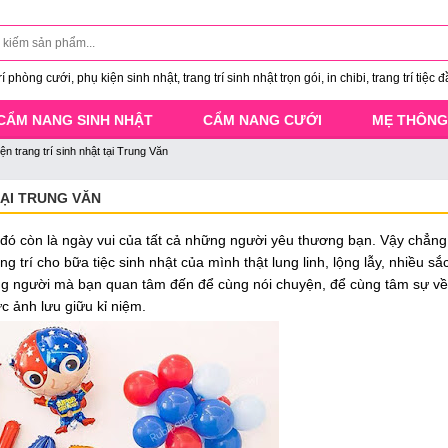
 phòng cưới, phụ kiện sinh nhật, trang trí sinh nhật trọn gói, in chibi, trang trí tiệc đ
CẨM NANG SINH NHẬT
CẨM NANG CƯỚI
MẸ THÔNG
n trang trí sinh nhật tại Trung Văn
TẠI TRUNG VĂN
 đó còn là ngày vui của tất cả những người yêu thương bạn. Vậy chẳng 
g trí cho bữa tiệc sinh nhật của mình thật lung linh, lộng lẫy, nhiều s
ững người mà bạn quan tâm đến để cùng nói chuyện, để cùng tâm sự v
 ảnh lưu giữu kỉ niệm.