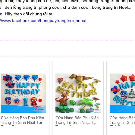
g trí tiệc đầy tháng cho bé, phụ kiện cưới, set bóng trang trí phòng cư
, đèn lồng trang trí phòng cưới, chữ đám cưới, bóng trang trí Noel,...
om
. Hãy theo dõi chúng tôi tại
://www.facebook.com/bongbaytrangtrisinhnhat
Cửa Hàng Bán Phụ Kiện
Cửa Hàng Bán Phụ Kiện
Cửa Hàng Bán
Trang Trí Sinh Nhật Tại
Trang Trí Sinh Nhật Tại
Trang Trí Sinh
Trung Phụng
Trung Liệt
Thổ Quan