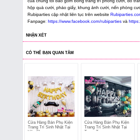
của chúng tôi bao gồm bóng trang trí phòng cưới, đồ tran
hộp quà cưới, pháo giấy, khung ảnh cưới, nến phòng cưới
Rubiparties cập nhật liên tục trên website
Rubiparties.c
Fanpage:
https://www.facebook.com/rubiparties
và
https
NHẬN XÉT
CÓ THỂ BẠN QUAN TÂM
Cửa Hàng Bán Phụ Kiện
Cửa Hàng Bán Phụ Kiện
Trang Trí Sinh Nhật Tại
Trang Trí Sinh Nhật Tại
Văn Chương
Trung Tự