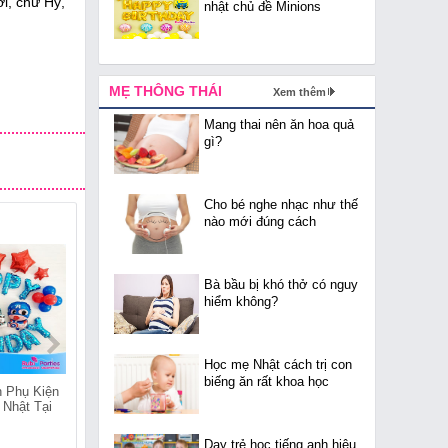
ới, chữ Hỷ,
nhật chủ đề Minions
MẸ THÔNG THÁI
Xem thêm
Mang thai nên ăn hoa quả
gì?
Cho bé nghe nhạc như thế
nào mới đúng cách
Bà bầu bị khó thở có nguy
hiểm không?
Học mẹ Nhật cách trị con
biếng ăn rất khoa học
 Phụ Kiện
Cửa Hàng Bán Phụ Kiện
Cửa Hàng Bán Phụ Kiện
 Nhật Tại
Trang Trí Sinh Nhật Tại
Trang Trí Sinh Nhật Tại
Quốc Tử Giám
Quang Trung
Dạy trẻ học tiếng anh hiệu