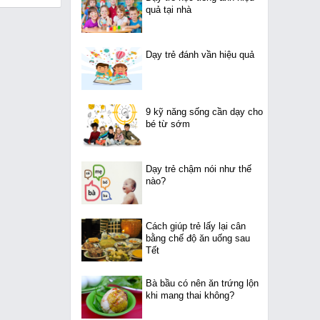
quả tại nhà
Dạy trẻ đánh vần hiệu quả
9 kỹ năng sống cần dạy cho
bé từ sớm
Dạy trẻ chậm nói như thế
nào?
Cách giúp trẻ lấy lại cân
bằng chế độ ăn uống sau
Tết
Bà bầu có nên ăn trứng lộn
khi mang thai không?