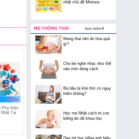
nhật chủ đề Minions
MẸ THÔNG THÁI
Xem thêm
Mang thai nên ăn hoa quả
gì?
Cho bé nghe nhạc như thế
nào mới đúng cách
Bà bầu bị khó thở có nguy
hiểm không?
 Phụ Kiện
Cửa Hàng Bán Phụ Kiện
Cửa Hàng Bán Phụ Kiện
 Nhật Tại
Trang Trí Sinh Nhật Tại
Trang Trí Sinh Nhật Tại
Học mẹ Nhật cách trị con
Quốc Tử Giám
Quang Trung
biếng ăn rất khoa học
Dạy trẻ học tiếng anh hiệu