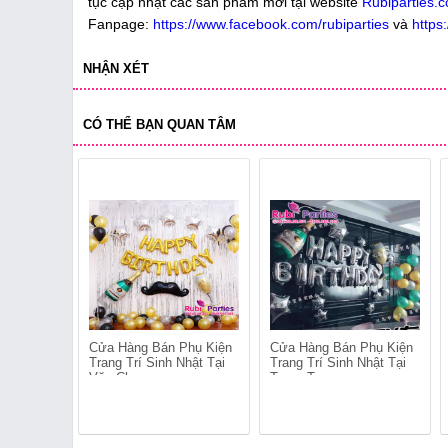
tục cập nhật các sản phẩm mới tại website
Rubiparties.
Fanpage:
https://www.facebook.com/rubiparties
và
https
NHẬN XÉT
CÓ THỂ BẠN QUAN TÂM
Cửa Hàng Bán Phụ Kiện
Cửa Hàng Bán Phụ Kiện
Trang Trí Sinh Nhật Tại
Trang Trí Sinh Nhật Tại
Văn Chương
Trung Tự