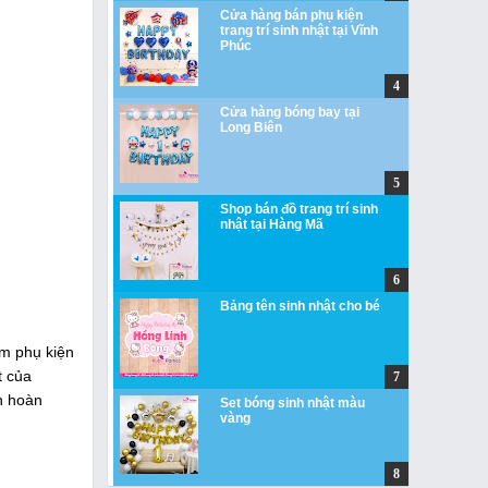
Cửa hàng bán phụ kiện
trang trí sinh nhật tại Vĩnh
Phúc
Cửa hàng bóng bay tại
Long Biên
Shop bán đồ trang trí sinh
nhật tại Hàng Mã
Bảng tên sinh nhật cho bé
ẩm phụ kiện
t của
ch hoàn
Set bóng sinh nhật màu
vàng