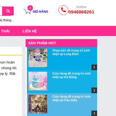
Hotline
0
0946868261
GIỎ HÀNG
ầy tháng...
 THÁI
LIÊN HỆ
SẢN PHẨM HOT
Shop bán đồ trang trí sinh
nhật tại Long Biên
chọn hoàn
 chúng tôi.
ợp lý. Rất
Cửa hàng đồ trang trí sinh
nhật tại Hà Đông
Cửa hàng đồ trang trí sinh
nhật tại Cầu Giấy