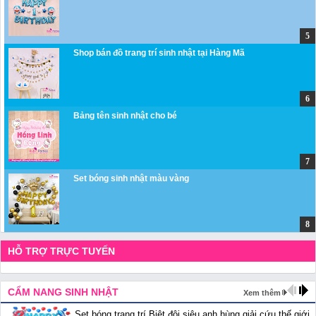
Shop bán đồ trang trí sinh nhật tại Hàng Mã
Bảng tên sinh nhật cho bé
Set bóng sinh nhật màu vàng
HỖ TRỢ TRỰC TUYẾN
CẨM NANG SINH NHẬT
Xem thêm
Set bóng trang trí Biệt đội siêu anh hùng giải cứu thế giới