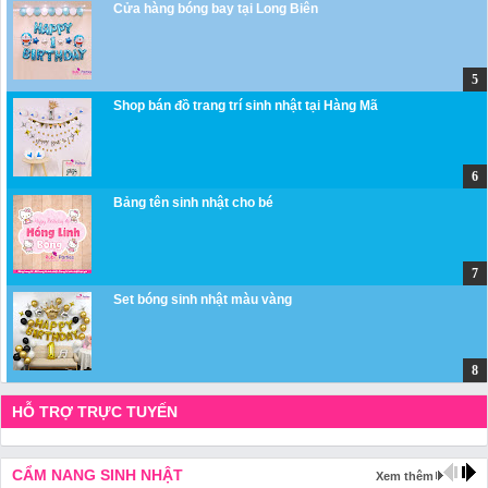
Cửa hàng bóng bay tại Long Biên
Shop bán đồ trang trí sinh nhật tại Hàng Mã
Bảng tên sinh nhật cho bé
Set bóng sinh nhật màu vàng
HỖ TRỢ TRỰC TUYẾN
CẨM NANG SINH NHẬT
Xem thêm