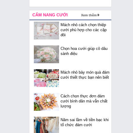
CẨM NANG CƯỚI
Xem thêm
Mách nhỏ cách chọn thiệp
cưới phù hợp cho các cặp
đôi
Chọn hoa cưới giúp cô dâu
sành điệu
Mách nhỏ bảy món quà đám
cưới thiết thực bạn nên biết
Cách chọn thực đơn đám
cưới bình dân mà vẫn chất
lượng
Năm sai lầm về tiền bạc khi
tổ chức đám cưới