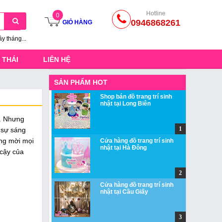
Hotline
0
0946868261
GIỎ HÀNG
ầy tháng...
 THÁI
LIÊN HỆ
SẢN PHẨM HOT
Shop bán đồ trang trí sinh
nhật tại Long Biên
u. Nhưng
h sự sáng
ùng mời mọi
Cửa hàng đồ trang trí sinh
nhật tại Hà Đông
 cậy của
Cửa hàng đồ trang trí sinh
nhật tại Cầu Giấy