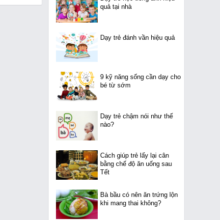
quả tại nhà
Dạy trẻ đánh vần hiệu quả
9 kỹ năng sống cần dạy cho
bé từ sớm
Dạy trẻ chậm nói như thế
nào?
Cách giúp trẻ lấy lại cân
bằng chế độ ăn uống sau
Tết
Bà bầu có nên ăn trứng lộn
khi mang thai không?