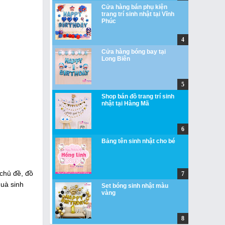
Cửa hàng bán phụ kiện
trang trí sinh nhật tại Vĩnh
Phúc
Cửa hàng bóng bay tại
Long Biên
Shop bán đồ trang trí sinh
nhật tại Hàng Mã
Bảng tên sinh nhật cho bé
 chủ đề, đồ
quà sinh
Set bóng sinh nhật màu
vàng