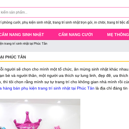
 phòng cưới, phụ kiện sinh nhật, trang trí sinh nhật trọn gói, in chibi, trang trí tiệc đ
CẨM NANG SINH NHẬT
CẨM NANG CƯỚI
MẸ THÔNG
n trang trí sinh nhật tại Phúc Tân
ẠI PHÚC TÂN
 Mỗi người sẽ chọn cho mình một tổ chức, ăn mừng sinh nhật khác nha
bạn bè và người thân, một người ưa thích sự lung linh, đẹp đẽ, ưa thíc
 thì tôi chọn rằng mình sự tự trang trí cho không gian nhà mình rồi c
 hàng bán phụ kiện trang trí sinh nhật tại Phúc Tân
là địa chỉ đáng tin