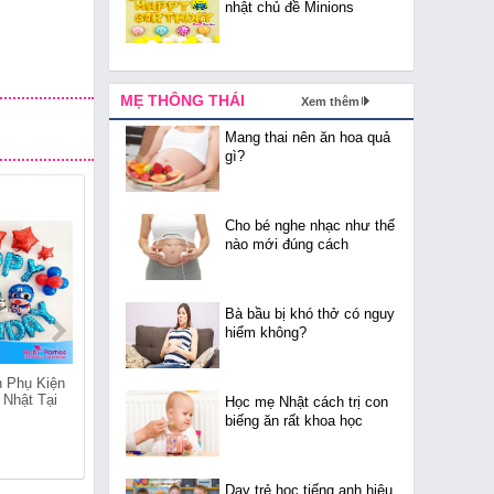
nhật chủ đề Minions
MẸ THÔNG THÁI
Xem thêm
Mang thai nên ăn hoa quả
gì?
Cho bé nghe nhạc như thế
nào mới đúng cách
Bà bầu bị khó thở có nguy
hiểm không?
 Phụ Kiện
Cửa Hàng Bán Phụ Kiện
Cửa Hàng Bán Phụ Kiện
 Nhật Tại
Trang Trí Sinh Nhật Tại
Trang Trí Sinh Nhật Tại
Học mẹ Nhật cách trị con
Quốc Tử Giám
Quang Trung
biếng ăn rất khoa học
Dạy trẻ học tiếng anh hiệu