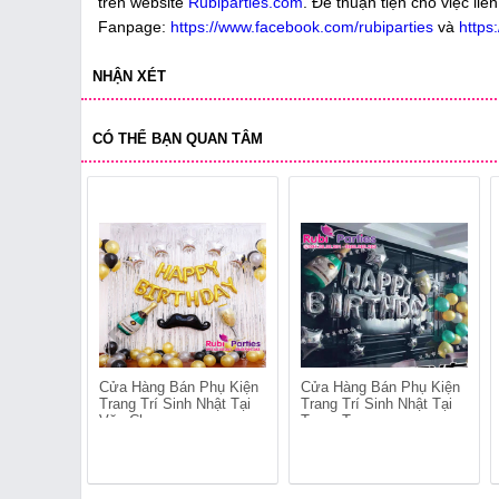
trên website
Rubiparties.com
. Để thuận tiện cho việc liên
Fanpage:
https://www.facebook.com/rubiparties
và
https
NHẬN XÉT
CÓ THỂ BẠN QUAN TÂM
Cửa Hàng Bán Phụ Kiện
Cửa Hàng Bán Phụ Kiện
Trang Trí Sinh Nhật Tại
Trang Trí Sinh Nhật Tại
Văn Chương
Trung Tự