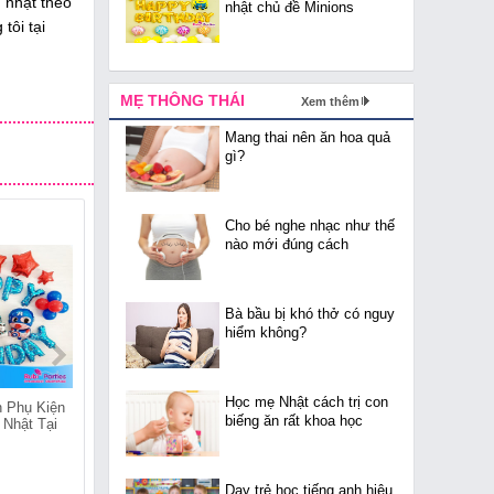
h nhật theo
nhật chủ đề Minions
tôi tại
MẸ THÔNG THÁI
Xem thêm
Mang thai nên ăn hoa quả
gì?
Cho bé nghe nhạc như thế
nào mới đúng cách
Bà bầu bị khó thở có nguy
hiểm không?
Học mẹ Nhật cách trị con
 Phụ Kiện
Cửa Hàng Bán Phụ Kiện
Cửa Hàng Bán Phụ Kiện
biếng ăn rất khoa học
 Nhật Tại
Trang Trí Sinh Nhật Tại
Trang Trí Sinh Nhật Tại
Quốc Tử Giám
Quang Trung
Dạy trẻ học tiếng anh hiệu