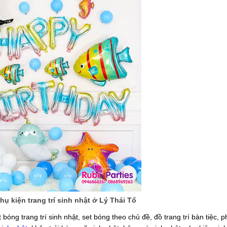
ụ kiện trang trí sinh nhật ở Lý Thái Tổ
óng trang trí sinh nhật, set bóng theo chủ đề, đồ trang trí bàn tiệc, p