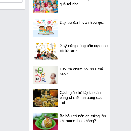
quả tại nhà
Dạy trẻ đánh vần hiệu quả
9 kỹ năng sống cần dạy cho
bé từ sớm
Dạy trẻ chậm nói như thế
nào?
Cách giúp trẻ lấy lại cân
bằng chế độ ăn uống sau
Tết
Bà bầu có nên ăn trứng lộn
khi mang thai không?