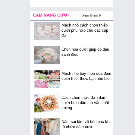
CẨM NANG CƯỚI
Xem thêm
Mách nhỏ cách chọn thiệp
cưới phù hợp cho các cặp
đôi
Chọn hoa cưới giúp cô dâu
sành điệu
Mách nhỏ bảy món quà đám
cưới thiết thực bạn nên biết
Cách chọn thực đơn đám
cưới bình dân mà vẫn chất
lượng
Năm sai lầm về tiền bạc khi
tổ chức đám cưới