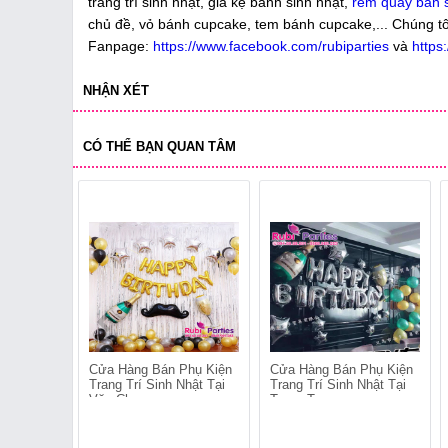
trang trí sinh nhật, giá kệ bánh sinh nhật,
rèm quây bàn s
chủ đề, vỏ bánh cupcake, tem bánh cupcake,... Chúng tôi
Fanpage:
https://www.facebook.com/rubiparties
và
https
NHẬN XÉT
CÓ THỂ BẠN QUAN TÂM
Cửa Hàng Bán Phụ Kiện
Cửa Hàng Bán Phụ Kiện
Trang Trí Sinh Nhật Tại
Trang Trí Sinh Nhật Tại
Văn Chương
Trung Tự