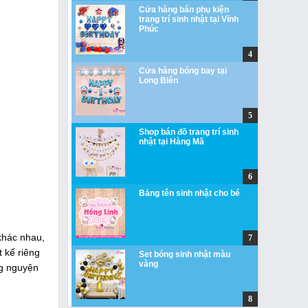
Cửa hàng bán phụ kiện
trang trí sinh nhật tại Vĩnh
Phúc
Cửa hàng bóng bay tại
Long Biên
Shop bán đồ trang trí sinh
nhật tại Hàng Mã
Bảng tên sinh nhật cho bé
 khác nhau,
 kế riêng
Set bóng sinh nhật màu
vàng
ng nguyện