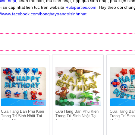
inh nhật
, khăn trải bàn, mũ sinh nhật, hộp quà sinh nhật, phụ kiện sin
 sẽ cập nhật liên tục trên website
Rubiparties.com
. Hãy theo dõi chúng 
://www.facebook.com/bongbaytrangtrisinhnhat
Cửa Hàng Bán Phụ Kiện
Cửa Hàng Bán Phụ Kiện
Cửa Hàng Bán
Trang Trí Sinh Nhật Tại
Trang Trí Sinh Nhật Tại
Trang Trí Sinh
Trung Phụng
Trung Liệt
Thổ Quan