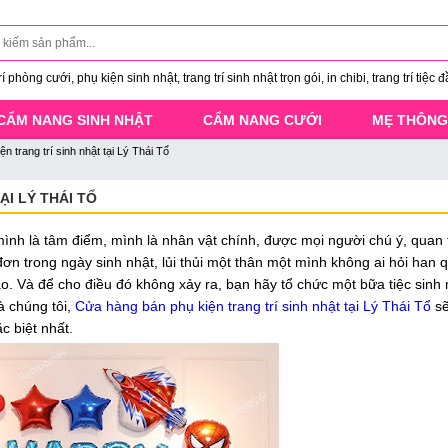
 phòng cưới, phụ kiện sinh nhật, trang trí sinh nhật trọn gói, in chibi, trang trí tiệc đ
CẨM NANG SINH NHẬT
CẨM NANG CƯỚI
MẸ THÔNG
n trang trí sinh nhật tại Lý Thái Tổ
ẠI LÝ THÁI TỔ
ình là tâm điểm, mình là nhân vật chính, được mọi người chú ý, quan
ơn trong ngày sinh nhật, lủi thủi một thân một mình không ai hỏi han 
. Và để cho điều đó không xảy ra, bạn hãy tổ chức một bữa tiệc sinh 
à chúng tôi,
Cửa hàng bán phụ kiện trang trí sinh nhật tại Lý Thái Tổ
sẽ
c biệt nhất.