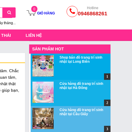
Hotline
0
0946868261
GIỎ HÀNG
ầy tháng...
 THÁI
LIÊN HỆ
SẢN PHẨM HOT
Shop bán đồ trang trí sinh
nhật tại Long Biên
 tâm. Chắc
quan tâm,
nhật thật
Cửa hàng đồ trang trí sinh
nhật tại Hà Đông
 giúp bạn,
Cửa hàng đồ trang trí sinh
nhật tại Cầu Giấy