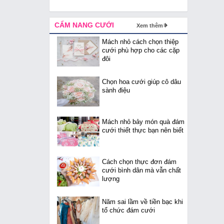
CẨM NANG CƯỚI
Xem thêm
Mách nhỏ cách chọn thiệp
cưới phù hợp cho các cặp
đôi
Chọn hoa cưới giúp cô dâu
sành điệu
Mách nhỏ bảy món quà đám
cưới thiết thực bạn nên biết
Cách chọn thực đơn đám
cưới bình dân mà vẫn chất
lượng
Năm sai lầm về tiền bạc khi
tổ chức đám cưới