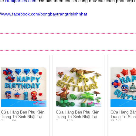
ite
Rubiparties.com
. Để biết thêm chi tiết cũng như các cách phối hợp tr
://www.facebook.com/bongbaytrangtrisinhnhat
Cửa Hàng Bán Phụ Kiện
Cửa Hàng Bán Phụ Kiện
Cửa Hàng Bán
Trang Trí Sinh Nhật Tại
Trang Trí Sinh Nhật Tại
Trang Trí Sinh
Trung Phụng
Trung Liệt
Thổ Quan