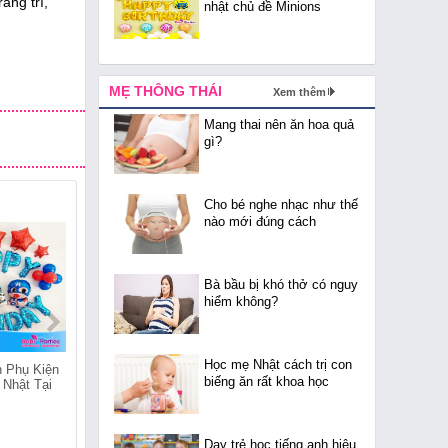
ang trí,
nhật chủ đề Minions
MẸ THÔNG THÁI
Xem thêm
Mang thai nên ăn hoa quả
gì?
Cho bé nghe nhạc như thế
nào mới đúng cách
Bà bầu bị khó thở có nguy
hiểm không?
Học mẹ Nhật cách trị con
 Phụ Kiện
Cửa Hàng Bán Phụ Kiện
Cửa Hàng Bán Phụ Kiện
biếng ăn rất khoa học
 Nhật Tại
Trang Trí Sinh Nhật Tại
Trang Trí Sinh Nhật Tại
Quốc Tử Giám
Quang Trung
Dạy trẻ học tiếng anh hiệu