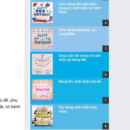
Cửa hàng bán phụ kiện
trang trí sinh nhật tại Vĩnh
Phúc
Cửa hàng bóng bay tại
Long Biên
Shop bán đồ trang trí sinh
nhật tại Hàng Mã
Bảng tên sinh nhật cho bé
hủ đề, phụ
hật, vỏ bánh
Set bóng sinh nhật màu
vàng