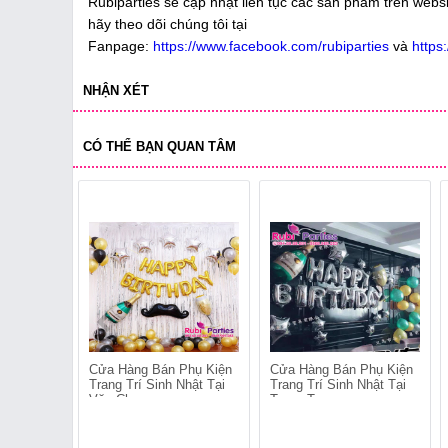
Rubiparties sẽ cập nhật liên tục các sản phẩm trên webs
hãy theo dõi chúng tôi tại
Fanpage:
https://www.facebook.com/rubiparties
và
https
NHẬN XÉT
CÓ THỂ BẠN QUAN TÂM
Cửa Hàng Bán Phụ Kiện
Cửa Hàng Bán Phụ Kiện
Trang Trí Sinh Nhật Tại
Trang Trí Sinh Nhật Tại
Văn Chương
Trung Tự