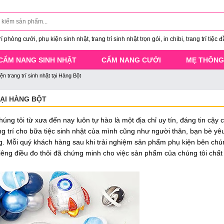
 phòng cưới, phụ kiện sinh nhật, trang trí sinh nhật trọn gói, in chibi, trang trí tiệc đ
CẨM NANG SINH NHẬT
CẨM NANG CƯỚI
MẸ THÔNG
n trang trí sinh nhật tại Hàng Bột
TẠI HÀNG BỘT
úng tôi từ xưa đến nay luôn tự hào là một địa chỉ uy tín, đáng tin cậy
rang trí cho bữa tiệc sinh nhật của mình cũng như người thân, bạn bè yê
ng. Mỗi quý khách hàng sau khi trải nghiệm sản phẩm phụ kiện bên chú
riêng điều đo thôi đã chứng minh cho việc sản phẩm của chúng tôi chấ