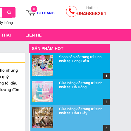
Hotline
0
0946868261
GIỎ HÀNG
ầy tháng...
 THÁI
LIÊN HỆ
SẢN PHẨM HOT
Shop bán đồ trang trí sinh
nhật tại Long Biên
 cho những
u quý.
ng tôi đều
Cửa hàng đồ trang trí sinh
nhật tại Hà Đông
t lượng đến
Cửa hàng đồ trang trí sinh
nhật tại Cầu Giấy