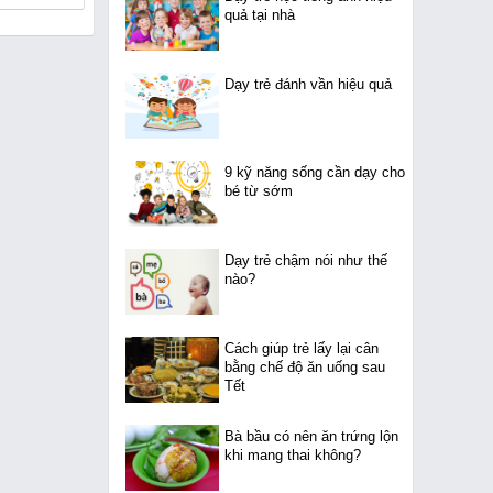
quả tại nhà
Dạy trẻ đánh vần hiệu quả
9 kỹ năng sống cần dạy cho
bé từ sớm
Dạy trẻ chậm nói như thế
nào?
Cách giúp trẻ lấy lại cân
bằng chế độ ăn uống sau
Tết
Bà bầu có nên ăn trứng lộn
khi mang thai không?