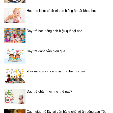
Học mẹ Nhật cách trị con biếng ăn rất khoa học
Dạy trẻ học tiếng anh hiệu quả tại nhà
Dạy trẻ đánh vần hiệu quả
9 kỹ năng sống cần dạy cho bé từ sớm
Dạy trẻ chậm nói như thế nào?
Cách giúp trẻ lấy lại cân bằng chế độ ăn uống sau Tết