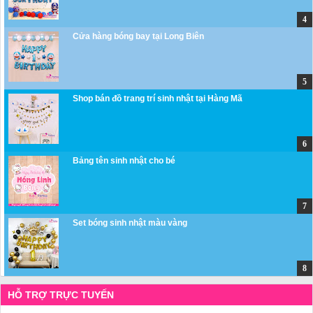
Cửa hàng bóng bay tại Long Biên
Shop bán đồ trang trí sinh nhật tại Hàng Mã
Bảng tên sinh nhật cho bé
Set bóng sinh nhật màu vàng
HỖ TRỢ TRỰC TUYẾN