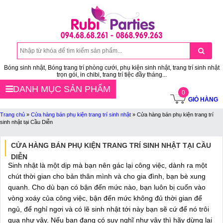
Bóng sinh nhật, Bóng trang trí phòng cưới, phụ kiện sinh nhật, trang trí sinh nhật
trọn gói, in chibi, trang trí tiệc đầy tháng...
DANH MỤC SẢN PHẨM
0
GIỎ HÀNG
Trang chủ
»
Cửa hàng bán phụ kiện trang trí sinh nhật
»
Cửa hàng bán phụ kiện trang trí
sinh nhật tại Cầu Diễn
CỬA HÀNG BÁN PHỤ KIỆN TRANG TRÍ SINH NHẬT TẠI CẦU
DIỄN
Sinh nhật là một dịp mà bạn nên gác lại công việc, dành ra một
chút thời gian cho bản thân mình và cho gia đình, bạn bè xung
quanh. Cho dù bạn có bận đến mức nào, bạn luôn bị cuốn vào
vòng xoáy của công việc, bận đến mức không đủ thời gian để
ngủ, để nghỉ ngơi và có lẽ sinh nhật tới này bạn sẽ cứ để nó trôi
qua như vậy. Nếu bạn đang có suy nghĩ như vậy thì hãy dừng lại