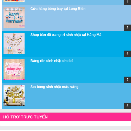
Cửa hàng bóng bay tại Long Biên
Shop bán đồ trang trí sinh nhật tại Hàng Mã
Bảng tên sinh nhật cho bé
Set bóng sinh nhật màu vàng
HỖ TRỢ TRỰC TUYẾN