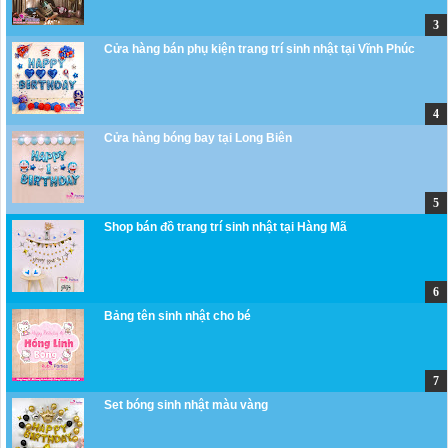
Cửa hàng bán phụ kiện trang trí sinh nhật tại Vĩnh Phúc
Cửa hàng bóng bay tại Long Biên
Shop bán đồ trang trí sinh nhật tại Hàng Mã
Bảng tên sinh nhật cho bé
Set bóng sinh nhật màu vàng