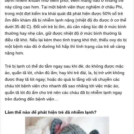
bệnh nhiễm khuẩn như viêm phổi, viêm màng não ở những trẻ
này cũng cao hơn. Tại một bệnh viện thực nghiệm ở châu Phi,
trong một đợt kiểm tra khái quát đã phát hiện được 50% số trẻ
ốm đến khám đã bị nhiễm lạnh nặng (nhiệt độ đo được ở cơ thể
dưới 35 độ C). Đối với trẻ bị ốm, dù cân nặng lúc đẻ ở mức bình
thường hay nhẹ cân, giữ được nhiệt độ ở mức bình thường là
điều rất khó. Nếu lại kèm theo tình trạng khó thở, thiếu oxy do bị
một bệnh nào đó ở đường hô hấp thì tình trạng của trẻ sẽ càng
nặng hơn.
Trẻ bị lạnh có thể do tắm ngay sau khi đẻ; do không được mặc
áo, quấn tã lót, chăn đủ ấm; hay khi trẻ đái, ỉa, bị trớ ướt không
được thay tã lót ngay; hoặc do quá lo lắng vội vã chuyền các
cháu tới bệnh viện cho nhanh đã sao nhãng tới việc mặc áo,
quấn tã lót đủ ấm cho trẻ nên các cháu đã bị nhiễm lạnh ngay
trên đường đến bệnh viện…
Làm thế nào để phát hiện trẻ đã nhiễm lạnh?