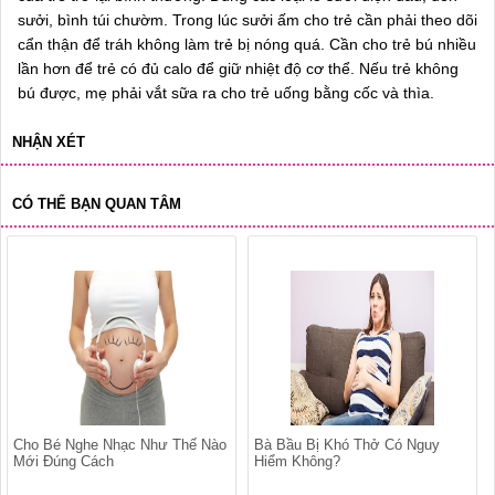
sưởi, bình túi chườm. Trong lúc sưởi ấm cho trẻ cần phải theo dõi
cẩn thận để tráh không làm trẻ bị nóng quá. Cần cho trẻ bú nhiều
lần hơn để trẻ có đủ calo để giữ nhiệt độ cơ thể. Nếu trẻ không
bú được, mẹ phải vắt sữa ra cho trẻ uống bằng cốc và thìa.
NHẬN XÉT
CÓ THỂ BẠN QUAN TÂM
Cho Bé Nghe Nhạc Như Thế Nào
Bà Bầu Bị Khó Thở Có Nguy
Mới Đúng Cách
Hiểm Không?