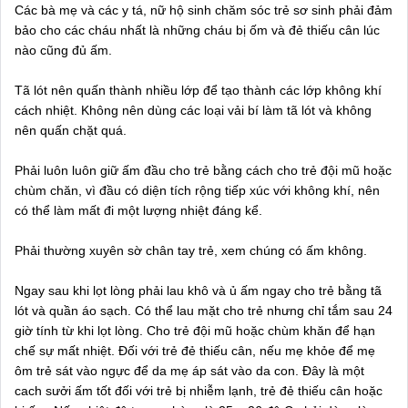
Các bà mẹ và các y tá, nữ hộ sinh chăm sóc trẻ sơ sinh phải đảm
bảo cho các cháu nhất là những cháu bị ốm và đẻ thiếu cân lúc
nào cũng đủ ấm.
Tã lót nên quấn thành nhiều lớp để tạo thành các lớp không khí
cách nhiệt. Không nên dùng các loại vải bí làm tã lót và không
nên quấn chặt quá.
Phải luôn luôn giữ ấm đầu cho trẻ bằng cách cho trẻ đội mũ hoặc
chùm chăn, vì đầu có diện tích rộng tiếp xúc với không khí, nên
có thể làm mất đi một lượng nhiệt đáng kể.
Phải thường xuyên sờ chân tay trẻ, xem chúng có ấm không.
Ngay sau khi lọt lòng phải lau khô và ủ ấm ngay cho trẻ bằng tã
lót và quần áo sạch. Có thể lau mặt cho trẻ nhưng chỉ tắm sau 24
giờ tính từ khi lọt lòng. Cho trẻ đội mũ hoặc chùm khăn để hạn
chế sự mất nhiệt. Đối với trẻ đẻ thiếu cân, nếu mẹ khỏe để mẹ
ôm trẻ sát vào ngực để da mẹ áp sát vào da con. Đây là một
cach sưởi ấm tốt đối với trẻ bị nhiễm lạnh, trẻ đẻ thiếu cân hoặc