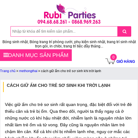
Bóng sinh nhật, Bóng trang trí phòng cưới, phụ kiện sinh nhật, trang trí sinh nhật
trọn gói, in chibi, trang trí tiệc đầy tháng...
DANH MỤC SẢN PHẨM
0
GIỎ HÀNG
Trang chủ
»
methongthai
»
cách giữ ấm cho trẻ sơ sinh khi trời lạnh
CÁCH GIỮ ẤM CHO TRẺ SƠ SINH KHI TRỜI LẠNH
Việc giữ ấm cho trẻ sơ sinh rất quan trọng, đặc biệt đối với trẻ đẻ
thiếu cân và trẻ bị ốm. Qua theo dõi, người ta thấy ngay cả ở
những nước có khí hậu nhiệt đới, nhiễm lạnh là nguyên nhân lớn
nhất làm trẻ ốm và tử vong. Đây cũng là nguyên nhân làm trẻ
chậm lên cân. Kể cả khi chỉ bị nhiễm lạnh nhẹ, nguy cơ mắc các