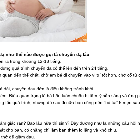
dạ như thế nào được gọi là chuyển dạ lâu
ễn ra trong khoảng 12-18 tiếng.
 đựng quá trình chuyển dạ có thể lên đến trên 24 tiếng.
 quan đến thể chất, chờ em bé di chuyển vào vị trí tốt hơn, chờ cổ tử
á dài, chuyện đau đớn là điều không tránh khỏi.
ểm. Điều quan trọng là bà bầu luôn chuẩn bị tâm lý sẵn sàng và ứng 
ng tốc quá trình, nhưng dù sao đi nữa bạn cũng nên “bỏ túi” 5 mẹo sau
cảm giác rặn? Bao lâu nữa thì sinh? Đây dường như là những câu hỏi h
nhất cho bạn, có chăng chỉ làm bạn thêm lo lắng và khó chịu.
t thở để giảm đau.