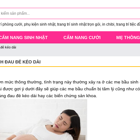
 phòng cưới, phụ kiện sinh nhật, trang trí sinh nhật trọn gói, in chibi, trang trí tiệc đ
CẨM NANG SINH NHẬT
CẨM NANG CƯỚI
MẸ THÔNG
 đẻ kéo dài
H ĐAU ĐẺ KÉO DÀI
ơn mức thông thường, tình trạng này thường xảy ra ở các mẹ bầu sinh
ài được gợi ý dưới đây sẽ giúp các mẹ bầu chuẩn bị tâm lý cũng như c
ăng đau đẻ kéo dài hay các biến chứng sản khoa.