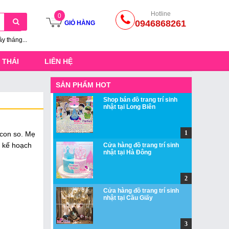
Hotline
0
0946868261
GIỎ HÀNG
ầy tháng...
 THÁI
LIÊN HỆ
SẢN PHẨM HOT
Shop bán đồ trang trí sinh
nhật tại Long Biên
 con so. Mẹ
ó kế hoạch
Cửa hàng đồ trang trí sinh
nhật tại Hà Đông
Cửa hàng đồ trang trí sinh
nhật tại Cầu Giấy