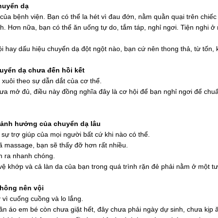
chuyển dạ
của bệnh viện. Bạn có thể la hét vì đau đớn, nằm quằn quại trên chiế
ính. Hơn nữa, bạn có thể ăn uống tự do, tắm táp, nghỉ ngơi. Tiện nghi ở
i hay dấu hiệu chuyển dạ đột ngột nào, bạn cứ nên thong thả, từ tốn,
huyển dạ chưa đến hồi kết
 xuôi theo sự dẫn dắt của cơ thể.
chưa mở đủ, điều này đồng nghĩa đây là cơ hội để bạn nghỉ ngơi để chu
.
bị ảnh hưởng của chuyển dạ lâu
ự trợ giúp của mọi người bất cứ khi nào có thể.
ã massage, bạn sẽ thấy đỡ hơn rất nhiều.
ễn ra nhanh chóng.
vệ khớp và cả làn da của bạn trong quá trình rặn đẻ phải nằm ở một tư
không nên vội
y vì cuống cuồng và lo lắng.
uần áo em bé còn chưa giặt hết, đây chưa phải ngày dự sinh, chưa kịp