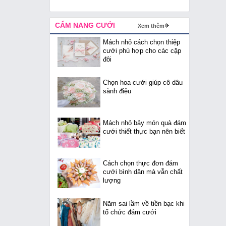
CẨM NANG CƯỚI
Xem thêm
Mách nhỏ cách chọn thiệp
cưới phù hợp cho các cặp
đôi
Chọn hoa cưới giúp cô dâu
sành điệu
Mách nhỏ bảy món quà đám
cưới thiết thực bạn nên biết
Cách chọn thực đơn đám
cưới bình dân mà vẫn chất
lượng
Năm sai lầm về tiền bạc khi
tổ chức đám cưới