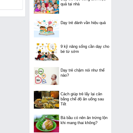
quả tại nhà
Dạy trẻ đánh vần hiệu quả
9 kỹ năng sống cần dạy cho
bé từ sớm
Dạy trẻ chậm nói như thế
nào?
Cách giúp trẻ lấy lại cân
bằng chế độ ăn uống sau
Tết
Bà bầu có nên ăn trứng lộn
khi mang thai không?