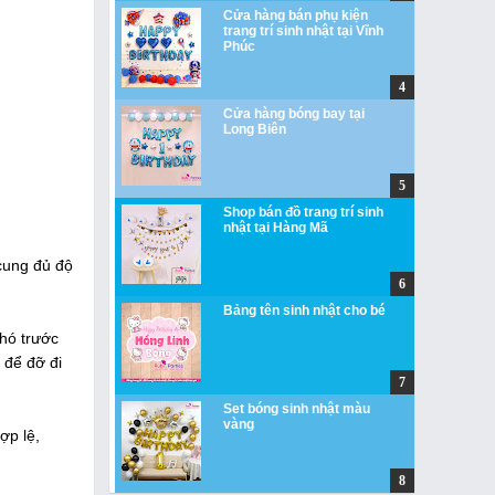
Cửa hàng bán phụ kiện
trang trí sinh nhật tại Vĩnh
Phúc
Cửa hàng bóng bay tại
Long Biên
Shop bán đồ trang trí sinh
nhật tại Hàng Mã
 cung đủ độ
Bảng tên sinh nhật cho bé
phó trước
 để đỡ đi
Set bóng sinh nhật màu
vàng
ợp lệ,