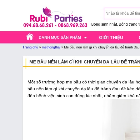
Bóng sinh nhật, Bóng trang trí
GIỚI THIỆU
DANH MỤC SẢN PHẨM
Trang chủ
»
methongthai
»
Mẹ bầu nên làm gì khi chuyển dạ lâu để tránh đau
MẸ BẦU NÊN LÀM GÌ KHI CHUYỂN DẠ LÂU ĐỂ TRÁN
Một số trường hợp mẹ bầu có thời gian chuyển dạ lâu h
bầu nên làm gì khi chuyển dạ lâu để tránh đau đẻ kéo d
đến bệnh viện sinh con đúng lúc nhất, nhằm giảm khả n