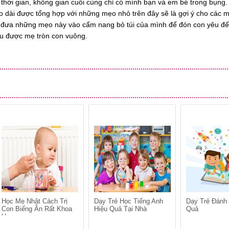
t thời gian, không gian cuối cùng chỉ có mình bạn và em bé trong bụng.
o dài được tổng hợp với những mẹo nhỏ trên đây sẽ là gợi ý cho các 
y đưa những mẹo này vào cẩm nang bỏ túi của mình để đón con yêu đế
ầu được mẹ tròn con vuông.
Học Mẹ Nhật Cách Trị
Dạy Trẻ Học Tiếng Anh
Dạy Trẻ Đánh
Con Biếng Ăn Rất Khoa
Hiệu Quả Tại Nhà
Quả
Học