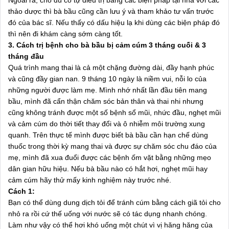
Ngoài ra, cho dù có tự điều trị bằng các biện pháp tại nhà với các
thảo dược thì bà bầu cũng cần lưu ý và tham khảo tư vấn trước
đó của bác sĩ. Nếu thấy có dấu hiệu lạ khi dùng các biện pháp đó
thì nên đi khám càng sớm càng tốt.
3. Cách trị bệnh cho bà bầu bị cảm cúm 3 tháng cuối & 3
tháng đầu
Quá trình mang thai là cả một chặng đường dài, đầy hạnh phúc
và cũng đầy gian nan. 9 tháng 10 ngày là niềm vui, nỗi lo của
những người được làm mẹ. Mình nhớ nhất lần đầu tiên mang
bầu, mình đã cẩn thận chăm sóc bản thân và thai nhi nhưng
cũng không tránh được một số bệnh sổ mũi, nhức đầu, nghẹt mũi
và cảm cúm do thời tiết thay đổi và ô nhiễm môi trường xung
quanh. Trên thực tế mình được biết bà bầu cần hạn chế dùng
thuốc trong thời kỳ mang thai và được sự chăm sóc chu đáo của
mẹ, mình đã xua đuổi được các bệnh ốm vặt bằng những mẹo
dân gian hữu hiệu. Nếu bà bầu nào có hắt hơi, nghẹt mũi hay
cảm cúm hãy thử mấy kinh nghiệm này trước nhé.
Cách 1:
Bạn có thể dùng dung dịch tỏi để tránh cúm bằng cách giã tỏi cho
nhỏ ra rồi cứ thế uống với nước sẽ có tác dụng nhanh chóng.
Làm như vậy có thể hơi khó uống một chút vì vị hăng hăng của