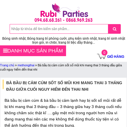
Bóng sinh nhật, Bóng trang trí phòng cưới, phụ kiện sinh nhật, trang trí sinh nhật
trọn gói, in chibi, trang trí tiệc đầy tháng...
DANH MỤC SẢN PHẨM
0
GIỎ HÀNG
Trang chủ
»
methongthai
»
Bà bầu bị cảm cúm sốt sổ mũi khi mang thai 3 tháng đầu giữa
cuối nguy hiểm đến thai nhi
BÀ BẦU BỊ CẢM CÚM SỐT SỔ MŨI KHI MANG THAI 3 THÁNG
ĐẦU GIỮA CUỐI NGUY HIỂM ĐẾN THAI NHI
Bà bầu bị cảm cúm & bà bầu bị cảm lạnh hay bị sốt sổ mũi rất dễ
bị khi mang thai 3 tháng đầu – 3 tháng giữa hay 3 tháng cuối nếu
không chăm sóc thật kĩ ….gây mệt mỏi trong người hơn nữa vì
đang mang thai nên các mẹ không thể dùng thuốc tùy tiện vì có
thể ảnh hưởng đến thai nhi trong bụng.