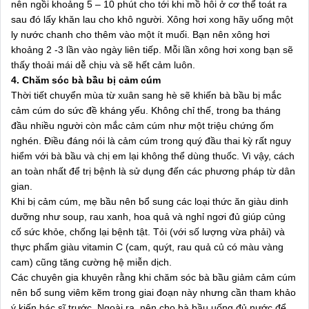
nên ngồi khoảng 5 – 10 phút cho tới khi mồ hôi ở cơ thể toát ra
sau đó lấy khăn lau cho khô người. Xông hơi xong hãy uống một
ly nước chanh cho thêm vào một ít muối. Bạn nên xông hơi
khoảng 2 -3 lần vào ngày liên tiếp. Mỗi lần xông hơi xong bạn sẽ
thấy thoải mái dễ chịu và sẽ hết cảm luôn.
4. Chăm sóc bà bầu bị cảm cúm
Thời tiết chuyển mùa từ xuân sang hè sẽ khiến bà bầu bị mắc
cảm cúm do sức đề kháng yếu. Không chỉ thế, trong ba tháng
đầu nhiều người còn mắc cảm cúm như một triệu chứng ốm
nghén. Điều đáng nói là cảm cúm trong quý đầu thai kỳ rất nguy
hiểm với bà bầu và chị em lại không thể dùng thuốc. Vì vậy, cách
an toàn nhất để trị bệnh là sử dụng đến các phương pháp từ dân
gian.
Khi bị cảm cúm, mẹ bầu nên bổ sung các loại thức ăn giàu dinh
dưỡng như soup, rau xanh, hoa quả và nghỉ ngơi đủ giúp củng
cố sức khỏe, chống lại bệnh tật. Tỏi (với số lượng vừa phải) và
thực phẩm giàu vitamin C (cam, quýt, rau quả củ có màu vàng
cam) cũng tăng cường hệ miễn dịch.
Các chuyên gia khuyên rằng khi chăm sóc bà bầu giảm cảm cúm
nên bổ sung viêm kẽm trong giai đoạn này nhưng cần tham khảo
ý kiến bác sĩ trước. Ngoài ra, nên cho bà bầu uống đủ nước để