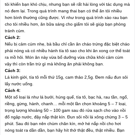
tỏi khiến bạn khó chịu, nhưng bạn sẽ rất hài lòng với tác dụng mà
nó đem lại. Trong quá trình mang thai bạn có thể ăn tỏi nhiều
hơn bình thường cũng được. Ví như trong quá trình xào rau bạn
cho tỏi nhiều hơn, ăn bữa sáng cho giấm tỏi sẽ giúp bạn phòng
tránh cúm.
Cách 2:
Nếu bị cảm cúm nhẹ, bà bầu chỉ cần ăn cháo trứng đặc biệt cháo
phải nóng và có nhiều hành tía tô sao cho khi ăn xong cơ thể toát
ra mồ hôi. Món ăn này vừa bổ dưỡng vừa chữa khỏi cảm cúm
vậy thì còn trần trừ gì mà không ăn phải không bạn.
Cách 3:
Lá kinh giới, tía tô mỗi thứ 15g, cam thảo 2,5g. Đem nấu đun sôi
lấy nước uống.
Cách 4:
Một số loại lá như lá bưởi, húng quế, tía tô, bạc hà, rau tần, ngổ,
riềng, gừng, hành, chanh… mỗi một lần chọn khoảng 5 – 7 loại,
trọng lượng khoảng 50 – 100 gam sau đó rửa sạch cho vào nồi
đổ ngập nước, đậy nắp thật kín. Đun sôi nồi lá xông chừng 3 – 5
phút. Sau đó bạn nên chùm chăn kín, mở hé nắp nồi cho hơi
nóng toát ra dần dần, bạn hãy hít thở thật đều, thật nhiều. Bạn