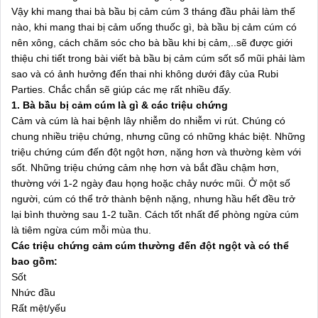
Vậy khi mang thai bà bầu bị cảm cúm 3 tháng đầu phải làm thế
nào, khi mang thai bị cảm uống thuốc gì, bà bầu bị cảm cúm có
nên xông, cách chăm sóc cho bà bầu khi bị cảm,..sẽ được giới
thiệu chi tiết trong bài viết bà bầu bị cảm cúm sốt sổ mũi phải làm
sao và có ảnh hưởng đến thai nhi không dưới đây của Rubi
Parties. Chắc chắn sẽ giúp các mẹ rất nhiều đấy.
1. Bà bầu bị cảm cúm là gì & các triệu chứng
Cảm và cúm là hai bệnh lây nhiễm do nhiễm vi rút. Chúng có
chung nhiều triệu chứng, nhưng cũng có những khác biệt. Những
triệu chứng cúm đến đột ngột hơn, nặng hơn và thường kèm với
sốt. Những triệu chứng cảm nhẹ hơn và bắt đầu chậm hơn,
thường với 1-2 ngày đau họng hoặc chảy nước mũi. Ở một số
người, cúm có thể trở thành bệnh nặng, nhưng hầu hết đều trở
lại bình thường sau 1-2 tuần. Cách tốt nhất để phòng ngừa cúm
là tiêm ngừa cúm mỗi mùa thu.
Các triệu chứng cảm cúm thường đến đột ngột và có thể
bao gồm:
Sốt
Nhức đầu
Rất mệt/yếu