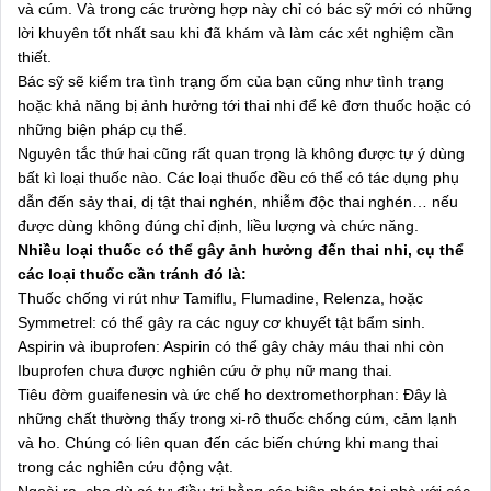
và cúm. Và trong các trường hợp này chỉ có bác sỹ mới có những
lời khuyên tốt nhất sau khi đã khám và làm các xét nghiệm cần
thiết.
Bác sỹ sẽ kiểm tra tình trạng ốm của bạn cũng như tình trạng
hoặc khả năng bị ảnh hưởng tới thai nhi để kê đơn thuốc hoặc có
những biện pháp cụ thể.
Nguyên tắc thứ hai cũng rất quan trọng là không được tự ý dùng
bất kì loại thuốc nào. Các loại thuốc đều có thể có tác dụng phụ
dẫn đến sảy thai, dị tật thai nghén, nhiễm độc thai nghén… nếu
được dùng không đúng chỉ định, liều lượng và chức năng.
Nhiều loại thuốc có thể gây ảnh hưởng đến thai nhi, cụ thể
các loại thuốc cần tránh đó là:
Thuốc chống vi rút như Tamiflu, Flumadine, Relenza, hoặc
Symmetrel: có thể gây ra các nguy cơ khuyết tật bẩm sinh.
Aspirin và ibuprofen: Aspirin có thể gây chảy máu thai nhi còn
Ibuprofen chưa được nghiên cứu ở phụ nữ mang thai.
Tiêu đờm guaifenesin và ức chế ho dextromethorphan: Đây là
những chất thường thấy trong xi-rô thuốc chống cúm, cảm lạnh
và ho. Chúng có liên quan đến các biến chứng khi mang thai
trong các nghiên cứu động vật.