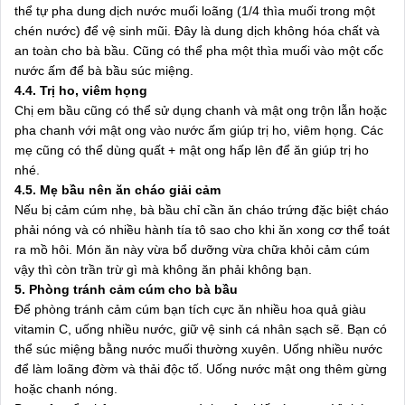
thể tự pha dung dịch nước muối loãng (1/4 thìa muối trong một
chén nước) để vệ sinh mũi. Đây là dung dịch không hóa chất và
an toàn cho bà bầu. Cũng có thể pha một thìa muối vào một cốc
nước ấm để bà bầu súc miệng.
4.4. Trị ho, viêm họng
Chị em bầu cũng có thể sử dụng chanh và mật ong trộn lẫn hoặc
pha chanh với mật ong vào nước ấm giúp trị ho, viêm họng. Các
mẹ cũng có thể dùng quất + mật ong hấp lên để ăn giúp trị ho
nhé.
4.5. Mẹ bầu nên ăn cháo giải cảm
Nếu bị cảm cúm nhẹ, bà bầu chỉ cần ăn cháo trứng đặc biệt cháo
phải nóng và có nhiều hành tía tô sao cho khi ăn xong cơ thể toát
ra mồ hôi. Món ăn này vừa bổ dưỡng vừa chữa khỏi cảm cúm
vậy thì còn trần trừ gì mà không ăn phải không bạn.
5. Phòng tránh cảm cúm cho bà bầu
Để phòng tránh cảm cúm bạn tích cực ăn nhiều hoa quả giàu
vitamin C, uống nhiều nước, giữ vệ sinh cá nhân sạch sẽ. Bạn có
thể súc miệng bằng nước muối thường xuyên. Uống nhiều nước
để làm loãng đờm và thải độc tố. Uống nước mật ong thêm gừng
hoặc chanh nóng.