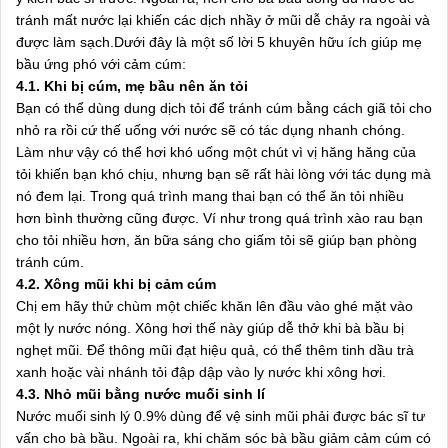
tránh mất nước lại khiến các dịch nhầy ở mũi dễ chảy ra ngoài và
được làm sạch.Dưới đây là một số lời 5 khuyên hữu ích giúp mẹ
bầu ứng phó với cảm cúm:
4.1. Khi bị cúm, mẹ bầu nên ăn tỏi
Bạn có thể dùng dung dịch tỏi để tránh cúm bằng cách giã tỏi cho
nhỏ ra rồi cứ thế uống với nước sẽ có tác dụng nhanh chóng.
Làm như vậy có thể hơi khó uống một chút vì vị hăng hăng của
tỏi khiến bạn khó chịu, nhưng bạn sẽ rất hài lòng với tác dụng mà
nó đem lại. Trong quá trình mang thai bạn có thể ăn tỏi nhiều
hơn bình thường cũng được. Ví như trong quá trình xào rau bạn
cho tỏi nhiều hơn, ăn bữa sáng cho giấm tỏi sẽ giúp bạn phòng
tránh cúm.
4.2. Xông mũi khi bị cảm cúm
Chị em hãy thử chùm một chiếc khăn lên đầu vào ghé mặt vào
một ly nước nóng. Xông hơi thế này giúp dễ thở khi bà bầu bị
nghẹt mũi. Để thông mũi đạt hiệu quả, có thể thêm tinh dầu trà
xanh hoặc vài nhánh tỏi đập dập vào ly nước khi xông hơi.
4.3. Nhỏ mũi bằng nước muối sinh lí
Nước muối sinh lý 0.9% dùng để vệ sinh mũi phải được bác sĩ tư
vấn cho bà bầu. Ngoài ra, khi chăm sóc bà bầu giảm cảm cúm có