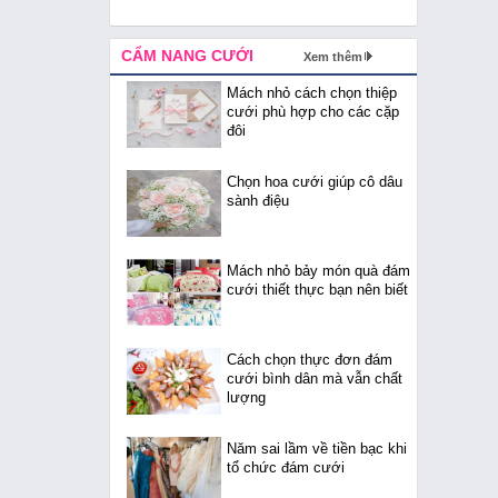
CẨM NANG CƯỚI
Xem thêm
Mách nhỏ cách chọn thiệp
cưới phù hợp cho các cặp
đôi
Chọn hoa cưới giúp cô dâu
sành điệu
Mách nhỏ bảy món quà đám
cưới thiết thực bạn nên biết
Cách chọn thực đơn đám
cưới bình dân mà vẫn chất
lượng
Năm sai lầm về tiền bạc khi
tổ chức đám cưới