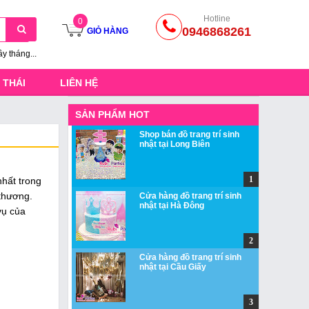
Hotline
0
0946868261
GIỎ HÀNG
ầy tháng...
 THÁI
LIÊN HỆ
SẢN PHẨM HOT
Shop bán đồ trang trí sinh
nhật tại Long Biên
nhất trong
 thương.
Cửa hàng đồ trang trí sinh
nhật tại Hà Đông
vụ của
Cửa hàng đồ trang trí sinh
nhật tại Cầu Giấy