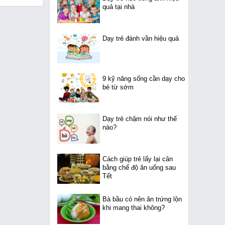
quả tại nhà
Dạy trẻ đánh vần hiệu quả
9 kỹ năng sống cần dạy cho
bé từ sớm
Dạy trẻ chậm nói như thế
nào?
Cách giúp trẻ lấy lại cân
bằng chế độ ăn uống sau
Tết
Bà bầu có nên ăn trứng lộn
khi mang thai không?