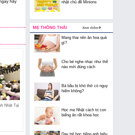
 ngay hãy
nhật chủ đề Minions
MẸ THÔNG THÁI
Xem thêm
Mang thai nên ăn hoa quả
gì?
Cho bé nghe nhạc như thế
nào mới đúng cách
Bà bầu bị khó thở có nguy
hiểm không?
h Nhật Tại
Shop Bóng Sinh Nhật Tại
Shop Bóng Sinh Nhật Tại
Học mẹ Nhật cách trị con
Trần Hưng Đạo
Phúc Tân
biếng ăn rất khoa học
Dạy trẻ học tiếng anh hiệu