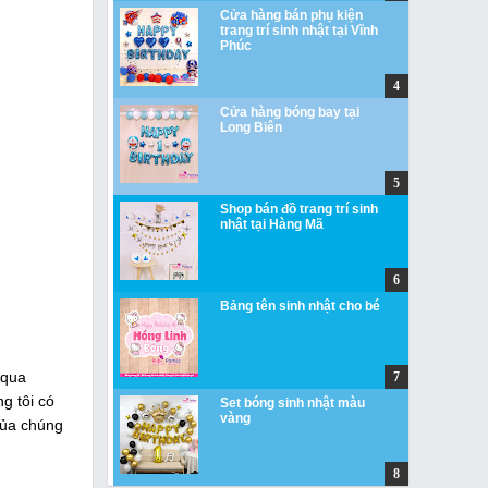
Cửa hàng bán phụ kiện
trang trí sinh nhật tại Vĩnh
Phúc
Cửa hàng bóng bay tại
Long Biên
Shop bán đồ trang trí sinh
nhật tại Hàng Mã
Bảng tên sinh nhật cho bé
 qua
g tôi có
Set bóng sinh nhật màu
vàng
của chúng